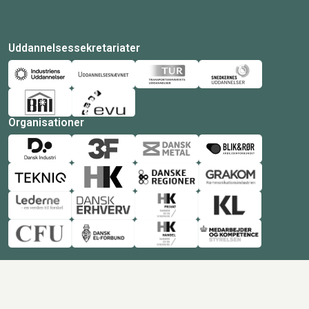
Uddannelsessekretariater
Organisationer
© Copyright 2026 Amukurs |
Powered by: MCB