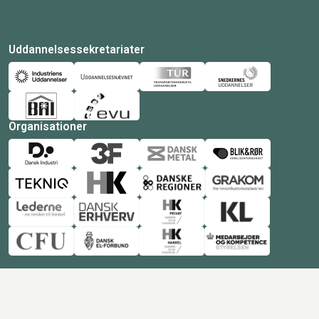
Uddannelsessekretariater
Organisationer
© Copyright 2026 Amukurs |
Powered by: MCB