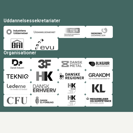
Uddannelsessekretariater
Organisationer
© Copyright 2026 Amukurs |
Powered by: MCB