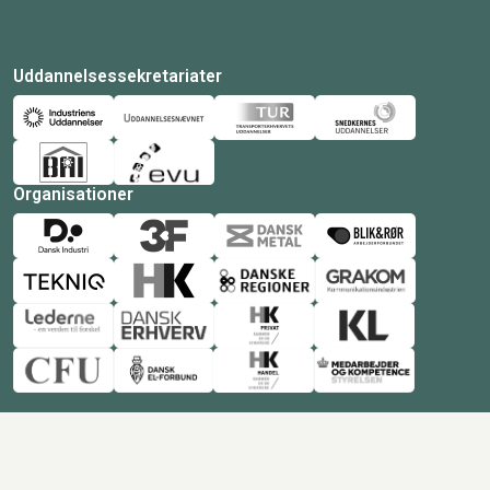
Uddannelsessekretariater
Organisationer
© Copyright 2026 Amukurs |
Powered by: MCB