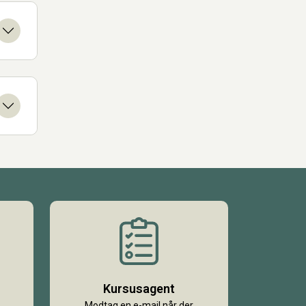
Kursusagent
Modtag en e-mail når der