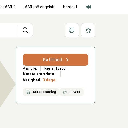
ter AMU?
AMU på engelsk
Kontakt
Adgang for alle lyd
Søg
Print
Favoritter
Gå til hold
Pris: 0 kr.
Fag nr. 12850-
Næste startdato:
Varighed:
0 dage
Kursuskatalog
Favorit