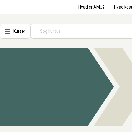
Hvad er AMU?
Hvad kos
Kurser