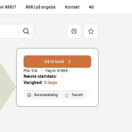
ter AMU?
AMU på engelsk
Kontakt
Adgang for alle lyd
Søg
Print
Favoritter
Gå til hold
Pris: 0 kr.
Fag nr. 01869-
Næste startdato:
Varighed:
0 dage
Kursuskatalog
Favorit