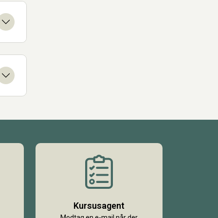
Kursusagent
Modtag en e-mail når der