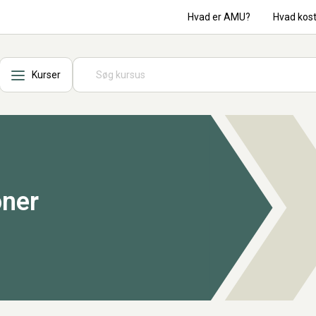
Hvad er AMU?
Hvad kos
Kurser
oner