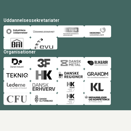
Uddannelsessekretariater
Organisationer
© Copyright 2026 Amukurs |
Powered by: MCB