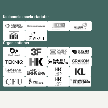
Uddannelsessekretariater
Organisationer
© Copyright 2026 Amukurs |
Powered by: MCB