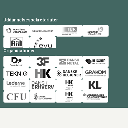
Uddannelsessekretariater
Organisationer
© Copyright 2026 Amukurs |
Powered by: MCB