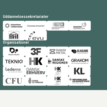
Uddannelsessekretariater
Organisationer
© Copyright 2026 Amukurs |
Powered by: MCB