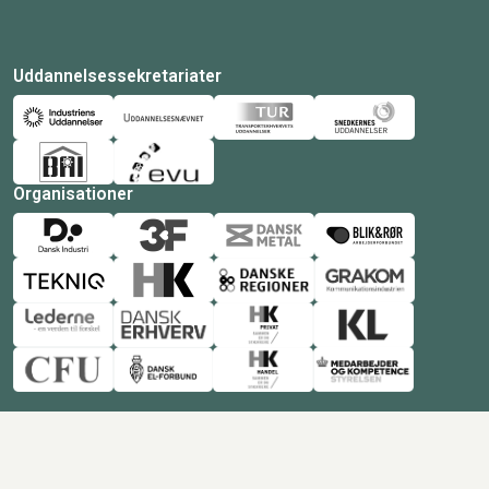
Uddannelsessekretariater
Organisationer
© Copyright 2026 Amukurs |
Powered by: MCB