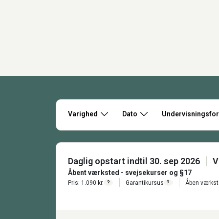
Varighed
Dato
Undervisningsfo
Daglig opstart indtil 30. sep 2026
V
Åbent værksted - svejsekurser og §17
Pris: 1.090 kr.
Garantikursus
Åben værks
?
?