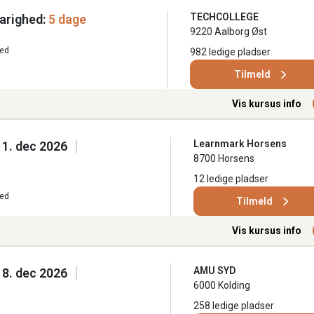
TECHCOLLEGE
arighed:
5 dage
9220 Aalborg Øst
ted
982 ledige pladser
Tilmeld
Vis kursus info
Learnmark Horsens
 11. dec 2026
8700 Horsens
12 ledige pladser
ted
Tilmeld
Vis kursus info
AMU SYD
 18. dec 2026
6000 Kolding
258 ledige pladser