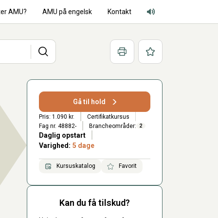
ter AMU?
AMU på engelsk
Kontakt
Adgang for alle lyd
Søg
Print
Favoritter
Gå til hold
Pris: 1.090 kr.
Certifikatkursus
Fag nr. 48882-
Brancheområder:
2
Daglig opstart
Varighed:
5 dage
Kursuskatalog
Favorit
Kan du få tilskud?