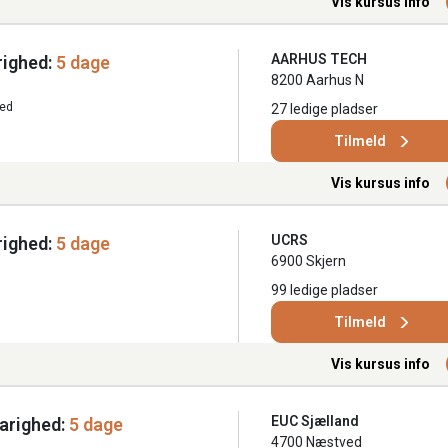
Vis kursus info
AARHUS TECH
ighed:
5 dage
8200 Aarhus N
ted
27 ledige pladser
Tilmeld
Vis kursus info
UCRS
ighed:
5 dage
6900 Skjern
99 ledige pladser
Tilmeld
Vis kursus info
EUC Sjælland
arighed:
5 dage
4700 Næstved