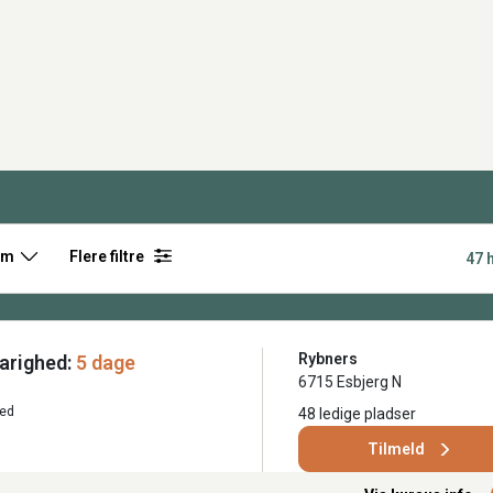
rm
Flere filtre
47 
Rybners
arighed:
5 dage
6715 Esbjerg N
ted
48 ledige pladser
Tilmeld