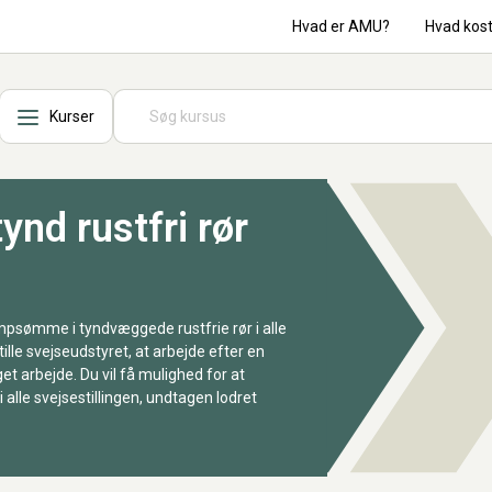
Hvad er AMU?
Hvad kos
Kurser
nd rustfri rør
mpsømme i tyndvæggede rustfrie rør i alle
tille svejseudstyret, at arbejde efter en
t arbejde. Du vil få mulighed for at
 alle svejsestillingen, undtagen lodret