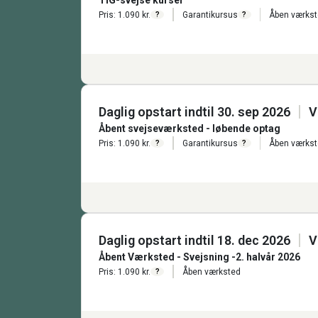
TIG-svejse kurser
Pris: 1.090 kr.
Garantikursus
Åben værks
?
?
Daglig opstart indtil 30. sep 2026
V
Åbent svejseværksted - løbende optag
Pris: 1.090 kr.
Garantikursus
Åben værks
?
?
Daglig opstart indtil 18. dec 2026
V
Åbent Værksted - Svejsning -2. halvår 2026
Pris: 1.090 kr.
Åben værksted
?