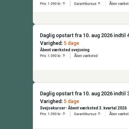
Pris: 1.090 kr.
Garantikursus
Åben værks
?
?
Daglig opstart fra 10. aug 2026 indtil 
Varighed:
5 dage
Åbent værksted svejsning
Pris: 1.090 kr.
Åben værksted
?
Daglig opstart fra 10. aug 2026 indtil
Varighed:
5 dage
Svejsekurser- Åbent værksted 3. kvartal 2026
Pris: 1.090 kr.
Garantikursus
Åben værks
?
?