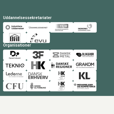
Uddannelsessekretariater
Organisationer
© Copyright 2026 Amukurs |
Powered by: MCB