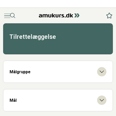
Menu
Søg
Fav
Tilrettelæggelse
Målgruppe
Mål