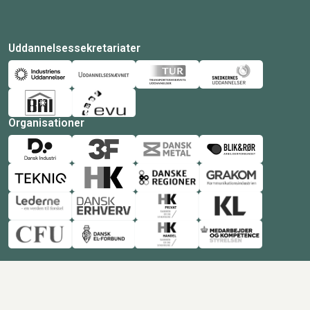
Uddannelsessekretariater
Organisationer
© Copyright 2026 Amukurs |
Powered by: MCB