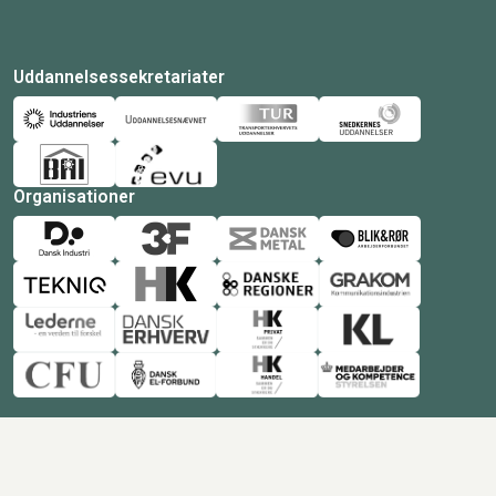
Uddannelsessekretariater
Organisationer
© Copyright 2026 Amukurs |
Powered by: MCB