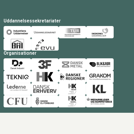
Uddannelsessekretariater
Organisationer
© Copyright 2026 Amukurs |
Powered by: MCB