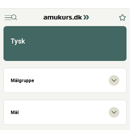
Menu
Søg
Fav
Tysk
Målgruppe
Mål