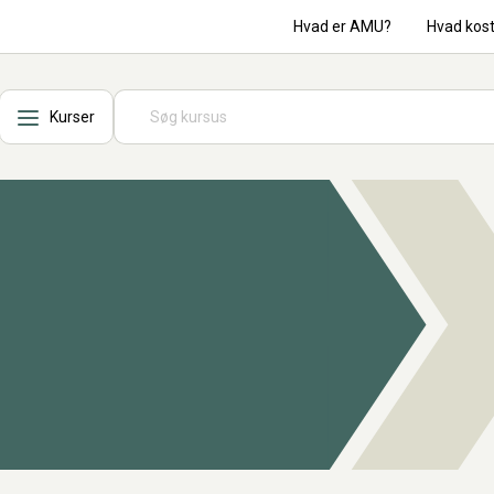
Hvad er AMU?
Hvad kos
Kurser