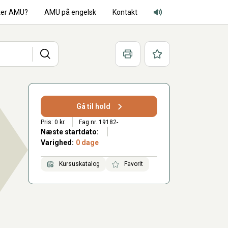
ter AMU?
AMU på engelsk
Kontakt
Adgang for alle lyd
Søg
Print
Favoritter
Gå til hold
Pris: 0 kr.
Fag nr. 19182-
Næste startdato:
Varighed:
0 dage
Kursuskatalog
Favorit