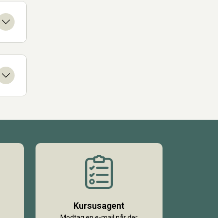
Kursusagent
Modtag en e-mail når der