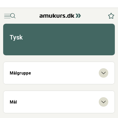
Menu
Søg
Fav
Tysk
Målgruppe
Mål