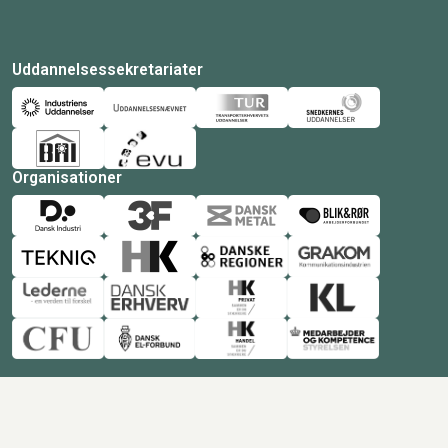
Uddannelsessekretariater
Organisationer
© Copyright 2026 Amukurs |
Powered by: MCB