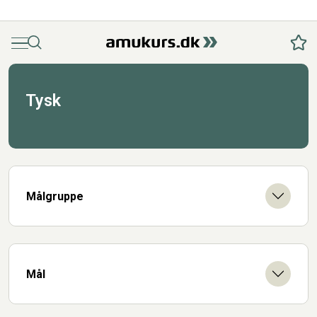
Menu
Søg
Fav
Tysk
Målgruppe
Mål