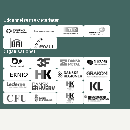
Uddannelsessekretariater
Organisationer
© Copyright 2026 Amukurs |
Powered by: MCB