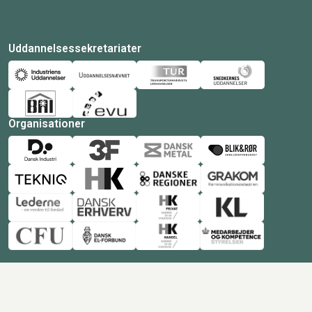
Uddannelsessekretariater
Organisationer
© Copyright 2026 Amukurs |
Powered by: MCB