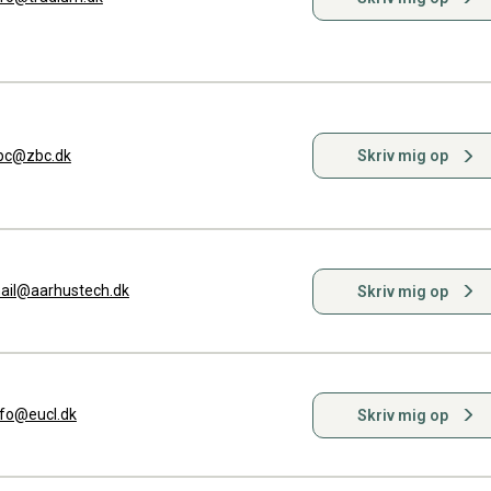
bc@zbc.dk
Skriv mig op
ail@aarhustech.dk
Skriv mig op
nfo@eucl.dk
Skriv mig op