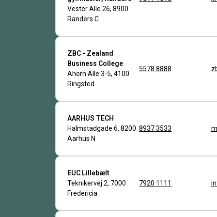
Vester Alle 26, 8900
Randers C
ZBC - Zealand
Business College
5578 8888
z
Ahorn Alle 3-5, 4100
Ringsted
AARHUS TECH
Halmstadgade 6, 8200
8937 3533
m
Aarhus N
EUC Lillebælt
Teknikervej 2, 7000
7920 1111
i
Fredericia