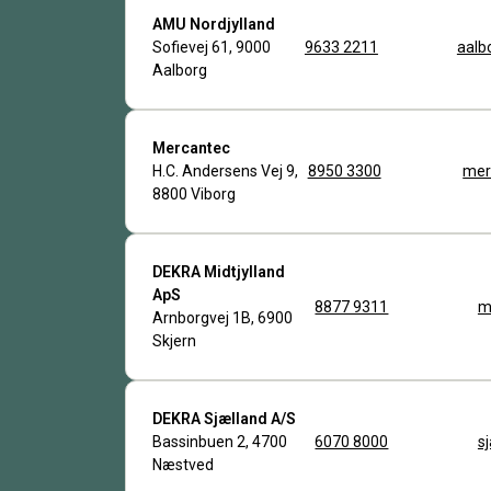
AMU Nordjylland
Sofievej 61, 9000
9633 2211
aalb
Aalborg
Mercantec
H.C. Andersens Vej 9,
8950 3300
mer
8800 Viborg
DEKRA Midtjylland
ApS
8877 9311
m
Arnborgvej 1B, 6900
Skjern
DEKRA Sjælland A/S
Bassinbuen 2, 4700
6070 8000
s
Næstved