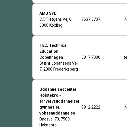
AMU SYD
C.F. Tietgens Vej 6,
7637 3737
i
6000 Kolding
TEC, Technical
Education
Copenhagen
3817 7000
t
Stæhr Johansens Vej
7, 2000 Frederiksberg
Uddannelsescenter
Holstebro -
erhvervsuddannelser,
gymnasier,
9912 2222
i
voksenuddannelse
Døesvej 70, 7500
Holstebro