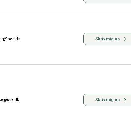
eg@neg.dk
Skriv mig op
ce@uce.dk
Skriv mig op