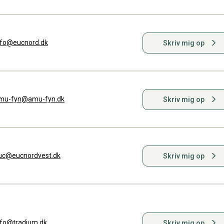
nfo@eucnord.dk
Skriv mig op
mu-fyn@amu-fyn.dk
Skriv mig op
uc@eucnordvest.dk
Skriv mig op
nfo@tradium.dk
Skriv mig op