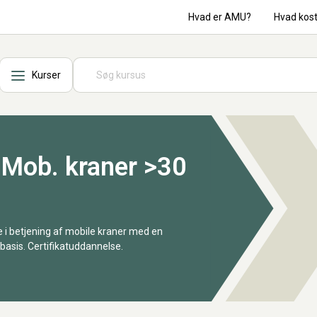
Hvad er AMU?
Hvad kos
Kurser
l Mob. kraner >30
 i betjening af mobile kraner med en
asis. Certifikatuddannelse.