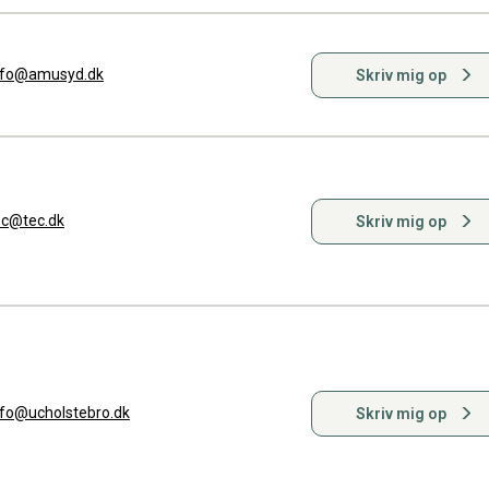
nfo@amusyd.dk
Skriv mig op
ec@tec.dk
Skriv mig op
nfo@ucholstebro.dk
Skriv mig op