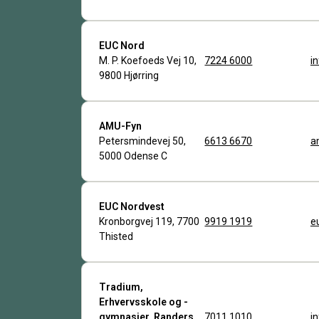
EUC Nord
M. P. Koefoeds Vej 10,
7224 6000
i
9800 Hjørring
AMU-Fyn
Petersmindevej 50,
6613 6670
a
5000 Odense C
EUC Nordvest
Kronborgvej 119, 7700
9919 1919
e
Thisted
Tradium,
Erhvervsskole og -
gymnasier, Randers
7011 1010
i