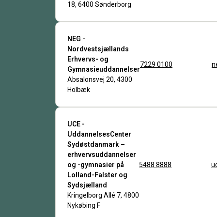
18, 6400 Sønderborg
NEG -
Nordvestsjællands
Erhvervs- og
7229 0100
n
Gymnasieuddannelser
Absalonsvej 20, 4300
Holbæk
UCE -
UddannelsesCenter
Sydøstdanmark –
erhvervsuddannelser
og -gymnasier på
5488 8888
u
Lolland-Falster og
Sydsjælland
Kringelborg Allé 7, 4800
Nykøbing F