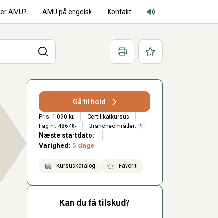
ter AMU?
AMU på engelsk
Kontakt
Adgang for alle lyd
Søg
Print
Favoritter
Gå til hold
Pris: 1.090 kr.
Certifikatkursus
Fag nr. 48648-
Brancheområder:
1
Næste startdato:
Varighed:
5 dage
Kursuskatalog
Favorit
Kan du få tilskud?