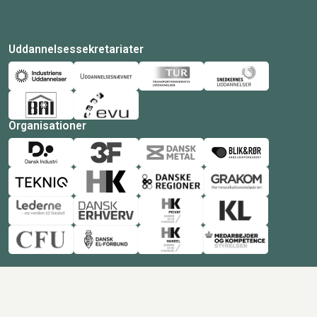
Uddannelsessekretariater
Organisationer
© Copyright 2026 Amukurs |
Powered by: MCB