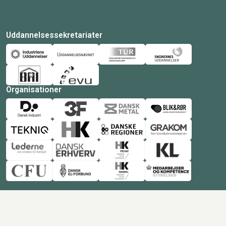
Uddannelsessekretariater
Organisationer
© Copyright 2026 Amukurs |
Powered by: MCB