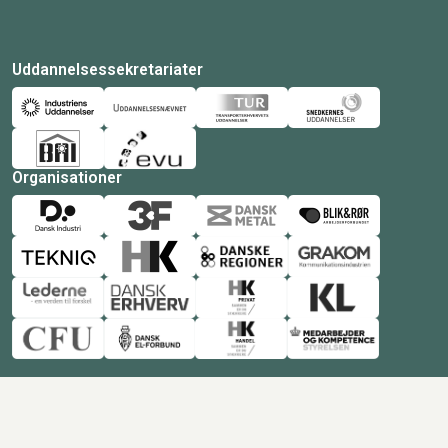
Uddannelsessekretariater
Organisationer
© Copyright 2026 Amukurs |
Powered by: MCB