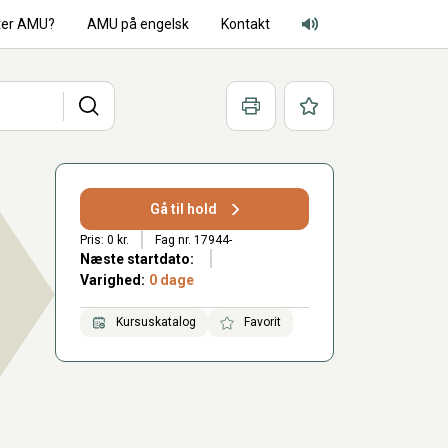
ter AMU?
AMU på engelsk
Kontakt
Adgang for alle lyd
Søg
Print
Favoritter
Gå til hold
Pris: 0 kr.
Fag nr. 17944-
Næste startdato:
Varighed:
0 dage
Kursuskatalog
Favorit