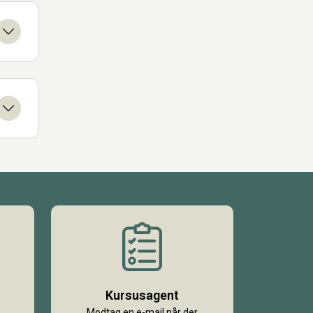
Kursusagent
Modtag en e-mail når der