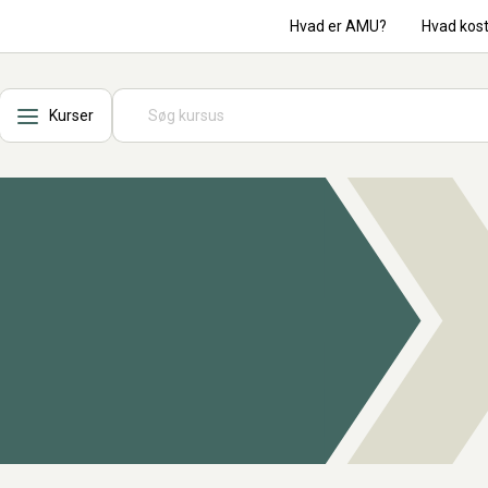
Hvad er AMU?
Hvad kos
Kurser