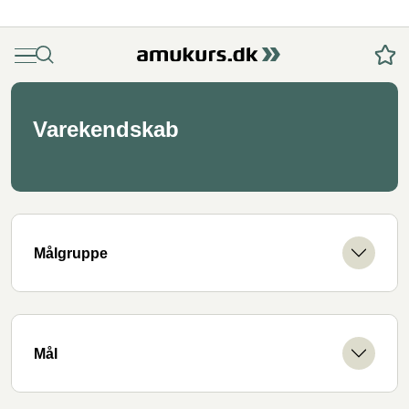
Menu
Søg
Fav
Varekendskab
Målgruppe
Mål