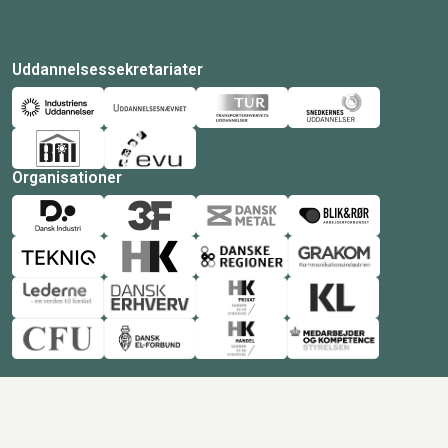
Uddannelsessekretariater
Organisationer
© Copyright 2026 Amukurs |
Powered by: MCB