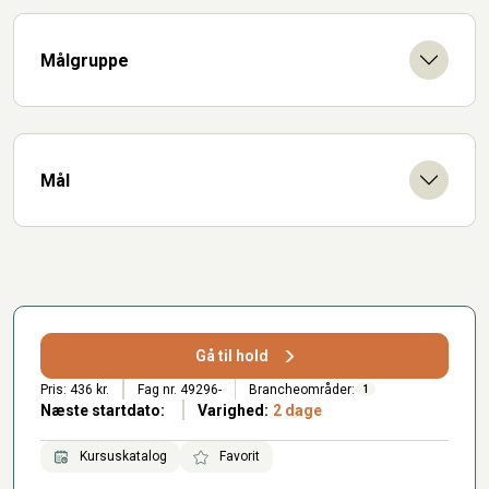
Målgruppe
Mål
Gå til hold
Pris: 436 kr.
Fag nr. 49296-
Brancheområder:
1
Næste startdato:
Varighed:
2 dage
Kursuskatalog
Favorit