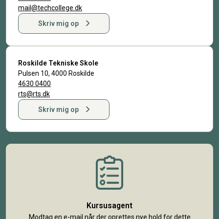
mail@techcollege.dk
Skriv mig op
Roskilde Tekniske Skole
Pulsen 10, 4000 Roskilde
4630 0400
rts@rts.dk
Skriv mig op
Kursusagent
Modtag en e-mail når der oprettes nye hold for dette