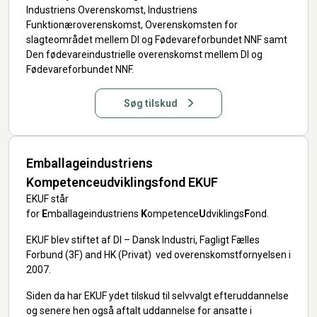
Industriens Overenskomst, Industriens
Funktionæroverenskomst, Overenskomsten for
slagteområdet mellem DI og Fødevareforbundet NNF samt
Den fødevareindustrielle overenskomst mellem DI og
Fødevareforbundet NNF.
Søg tilskud
Emballageindustriens
Kompetenceudviklingsfond EKUF
EKUF står
for
E
mballageindustriens
K
ompetence
U
dviklings
F
ond.
EKUF blev stiftet af DI – Dansk Industri, Fagligt Fælles
Forbund (3F) and HK (Privat) ved overenskomstfornyelsen i
2007.
Siden da har EKUF ydet tilskud til selvvalgt efteruddannelse
og senere hen også aftalt uddannelse for ansatte i