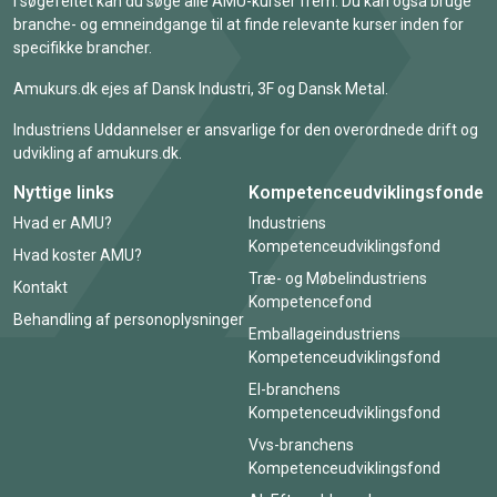
I søgefeltet kan du søge alle AMU-kurser frem. Du kan også bruge
branche- og emneindgange til at finde relevante kurser inden for
specifikke brancher.
Amukurs.dk ejes af Dansk Industri, 3F og Dansk Metal.
Industriens Uddannelser er ansvarlige for den overordnede drift og
udvikling af amukurs.dk.
Nyttige links
Kompetenceudviklingsfonde
Hvad er AMU?
Industriens
Kompetenceudviklingsfond
Hvad koster AMU?
Træ- og Møbelindustriens
Kontakt
Kompetencefond
Behandling af personoplysninger
Emballageindustriens
Kompetenceudviklingsfond
El-branchens
Kompetenceudviklingsfond
Vvs-branchens
Kompetenceudviklingsfond