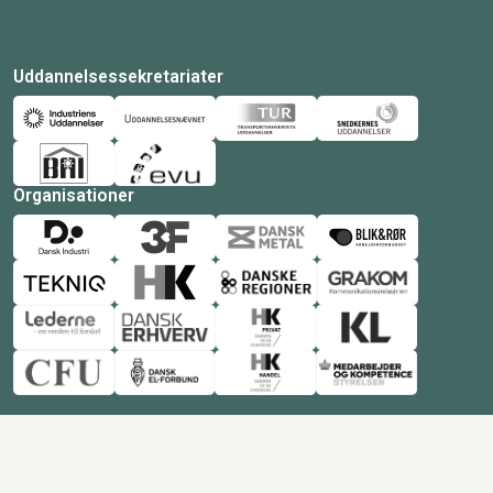
Uddannelsessekretariater
Organisationer
© Copyright 2026 Amukurs |
Powered by: MCB