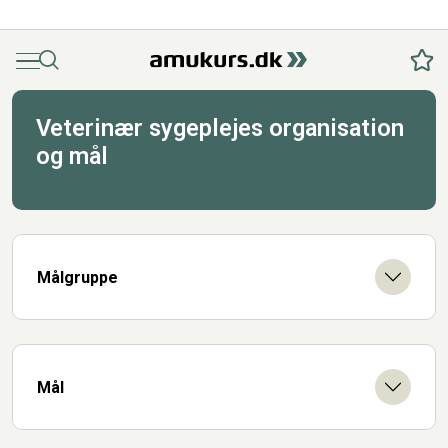
Menu
Søg
Fav
Veterinær sygeplejes organisation
og mål
Målgruppe
Mål