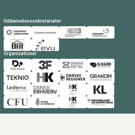
Uddannelsessekretariater
Organisationer
© Copyright 2026 Amukurs |
Powered by: MCB