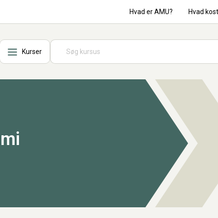
Hvad er AMU?
Hvad kos
Kurser
omi