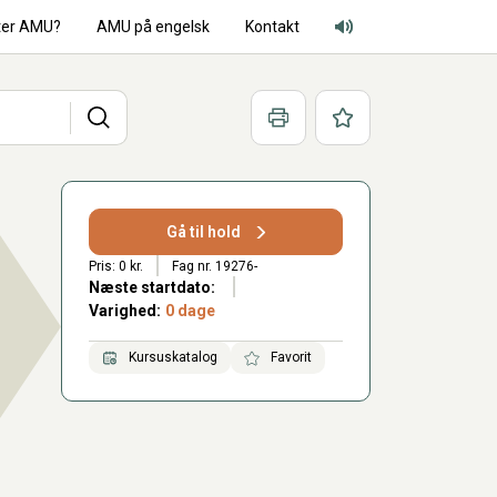
ter AMU?
AMU på engelsk
Kontakt
Adgang for alle lyd
Søg
Print
Favoritter
Gå til hold
Pris: 0 kr.
Fag nr. 19276-
Næste startdato:
Varighed:
0 dage
Kursuskatalog
Favorit