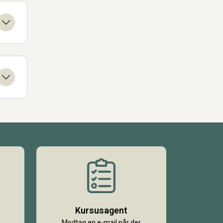
Kursusagent
Modtag en e-mail når der