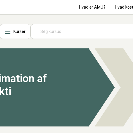
Hvad er AMU?
Hvad kos
Kurser
imation af
kti