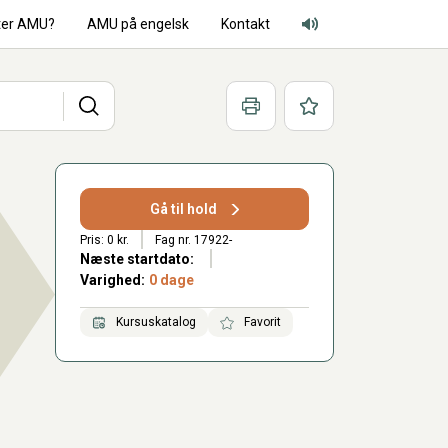
ter AMU?
AMU på engelsk
Kontakt
Adgang for alle lyd
Søg
Print
Favoritter
Gå til hold
Pris: 0 kr.
Fag nr. 17922-
Næste startdato:
Varighed:
0 dage
Kursuskatalog
Favorit