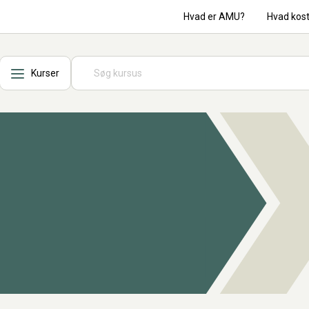
Hvad er AMU?
Hvad kos
Kurser