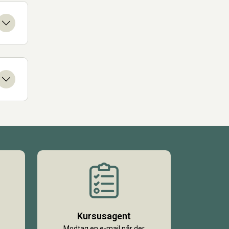
Kursusagent
Modtag en e-mail når der