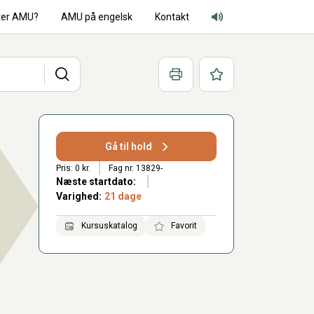
ter AMU?
AMU på engelsk
Kontakt
Adgang for alle lyd
Søg
Print
Favoritter
Gå til hold
Pris: 0 kr.
Fag nr. 13829-
Næste startdato:
Varighed:
21 dage
Kursuskatalog
Favorit