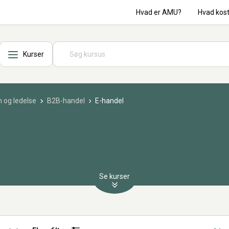
Hvad er AMU?
Hvad kos
Kurser
 og ledelse
B2B-handel
E-handel
Se kurser