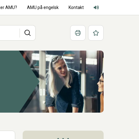
ter AMU?
AMU på engelsk
Kontakt
Adgang for alle lyd
Søg
Print
Favoritter