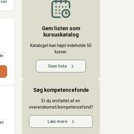
rser
Gem listen som
kursuskatalog
Kataloget kan højst indeholde 50
kurser.
de.
Gem liste
Søg kompetencefonde
Er du omfattet af en
overenskomst/kompetencefond?
Læs mere
et