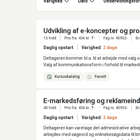
Varighed
Dato
Undervisningsfo
Udvikling af e-koncepter og pro
15 hold
Pris fra: 436 kr.
Fag nr. 45952-
Br
?
Daglig opstart
Varighed:
2 dage
Deltageren kommer bl.a. til at arbejde med valg og
Valg af kommunikationsform i forhold til marked
Kursuskatalog
Favorit
E-markedsføring og reklamein
40 hold
Pris fra: 436 kr.
Fag nr. 45953-
Br
?
Daglig opstart
Varighed:
2 dage
Deltageren kan varetage det administrative arbe
arbejdes med søgeord og onlinebesøgsdata til b