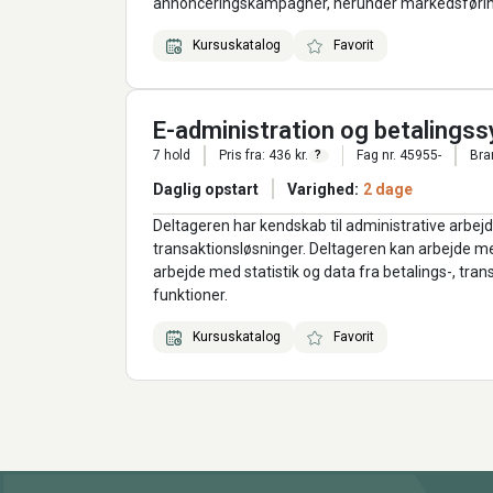
annonceringskampagner, herunder markedsførings
Kursuskatalog
Favorit
E-administration og betalings
7 hold
Pris fra: 436 kr.
Fag nr. 45955-
Bra
?
Daglig opstart
Varighed:
2 dage
Deltageren har kendskab til administrative arbe
transaktionsløsninger. Deltageren kan arbejde 
arbejde med statistik og data fra betalings-, tra
funktioner.
Kursuskatalog
Favorit