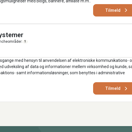
muligheder med blogs, bannere, affiliate m.m..
Tilmeld
systemer
ncheområder:
1
jdsgange med hensyn til anvendelsen af elektroniske kommunikations- 
med udveksling af data og informationer mellem virksomhed og kunde, 
nsaktions- samt informationsløsninger, som benyttes i administrative
Tilmeld