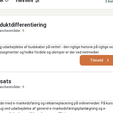
rm
Flere filtre
3 ku
duktdifferentiering
ancheområder:
1
 udarbejdelse af budskaber på nettet - den rigtige historie på rigtige si
ssegmenter og hvilke fordele og ulemper er der ved netmedier.
Tilmeld
dsats
ancheområder:
1
jde med e-markedsføring og reklameplacering på onlinemedier. På kurs
rug ved udarbejdelse af generel e-markedsføringsplanlægning og e-