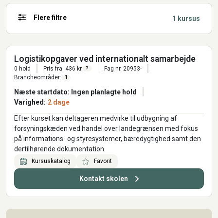
Flere filtre
1 kursus
Logistikopgaver ved internationalt samarbejde
0 hold
Pris fra: 436 kr.
Fag nr. 20953-
?
Brancheområder:
1
Næste startdato: Ingen planlagte hold
Varighed:
2 dage
Efter kurset kan deltageren medvirke til udbygning af
forsyningskæden ved handel over landegrænsen med fokus
på informations- og styresystemer, bæredygtighed samt den
dertilhørende dokumentation.
Kursuskatalog
Favorit
Kontakt skolen