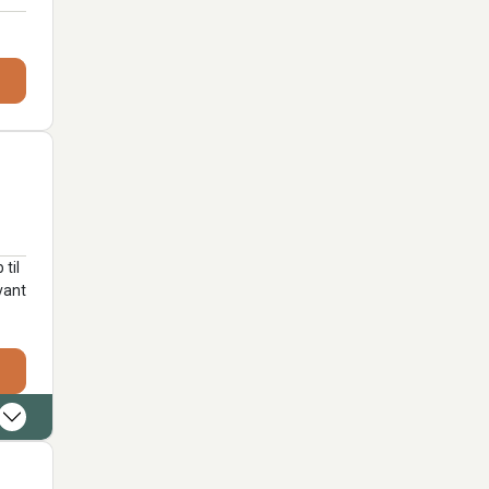
til
vant