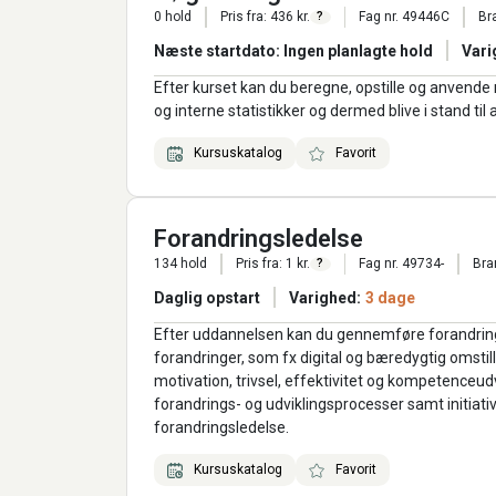
0 hold
Pris fra: 436 kr.
Fag nr. 49446C
Br
?
Næste startdato: Ingen planlagte hold
Vari
Efter kurset kan du beregne, opstille og anvende 
og interne statistikker og dermed blive i stand til
Kursuskatalog
Favorit
Forandringsledelse
134 hold
Pris fra: 1 kr.
Fag nr. 49734-
Bra
?
Daglig opstart
Varighed:
3 dage
Efter uddannelsen kan du gennemføre forandrings
forandringer, som fx digital og bæredygtig omstil
motivation, trivsel, effektivitet og kompetenceudv
forandrings- og udviklingsprocesser samt initiati
forandringsledelse.
Kursuskatalog
Favorit