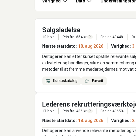
Varighed
Dato
Undervisningsfo
Salgsledelse
10 hold
Pris fra: 654 kr.
Fag nr. 40448-
Br
?
Næste startdato:
18. aug 2026
Varighed:
3
Deltageren kan efter kurset opstille relevante sa
aktiviteter og handlinger, sikre en sammenhæng 
metoder til at fremme medarbejdernes motivations
Kursuskatalog
Favorit
Lederens rekrutteringsværktøj
17 hold
Pris fra: 436 kr.
Fag nr. 40653-
Br
?
Næste startdato:
18. aug 2026
Varighed:
2
Deltageren kan anvende relevante metoder og vær