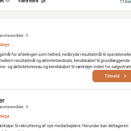
rm
Flere filtre
11 ku
ancheområder:
1
 dage
lgsmål for afdelingen som helhed, nedbryde resultatmål til operationelle
mellem resultatmål og aktivitetsindsats, kendskabet til grundlæggende
- og aktivitetsniveau og kendskabet til værktøjer inden for salgsstrate
Tilmeld
er
ancheområder:
1
 dage
ktøjer til rekruttering af nye medarbejdere. Herunder kan deltageren