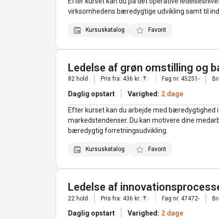
Efter kurset kan du på det operative ledelsesnive
virksomhedens bæredygtige udvikling samt til ind
Kursuskatalog
Favorit
Ledelse af grøn omstilling og 
82 hold
Pris fra: 436 kr.
Fag nr. 45251-
Br
?
Daglig opstart
Varighed:
2 dage
Efter kurset kan du arbejde med bæredygtighed i 
markedstendenser. Du kan motivere dine medarbej
bæredygtig forretningsudvikling.
Kursuskatalog
Favorit
Ledelse af innovationsprocess
22 hold
Pris fra: 436 kr.
Fag nr. 47472-
Br
?
Daglig opstart
Varighed:
2 dage