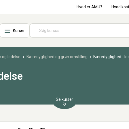
Hvad er AMU?
Hvad kos
Kurser
 og ledelse
Bæredygtighed og grøn omstilling
Bæredygtighed - le
delse
Se kurser