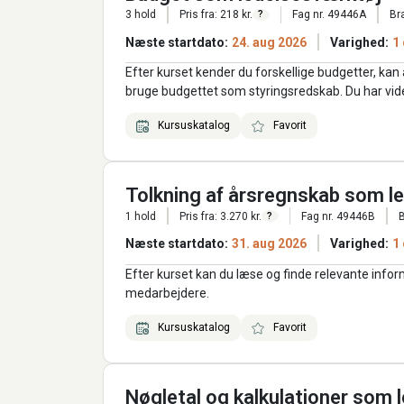
3 hold
Pris fra: 218 kr.
Fag nr. 49446A
Br
?
Næste startdato:
24. aug 2026
Varighed:
1
Efter kurset kender du forskellige budgetter, kan
bruge budgettet som styringsredskab. Du har vi
Kursuskatalog
Favorit
Tolkning af årsregnskab som l
1 hold
Pris fra: 3.270 kr.
Fag nr. 49446B
B
?
Næste startdato:
31. aug 2026
Varighed:
1
Efter kurset kan du læse og finde relevante informa
medarbejdere.
Kursuskatalog
Favorit
Nøgletal og kalkulationer som 