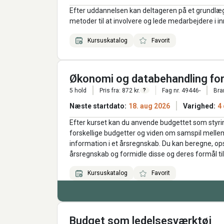
Efter uddannelsen kan deltageren på et grundlæg
metoder til at involvere og lede medarbejdere i i
Kursuskatalog
Favorit
Økonomi og databehandling for
5 hold
Pris fra: 872 kr.
Fag nr. 49446-
Bra
?
Næste startdato:
18. aug 2026
Varighed:
4
Efter kurset kan du anvende budgettet som styring
forskellige budgetter og viden om samspil melle
information i et årsregnskab. Du kan beregne, ops
årsregnskab og formidle disse og deres formål ti
Kursuskatalog
Favorit
Budget som ledelsesværktøj