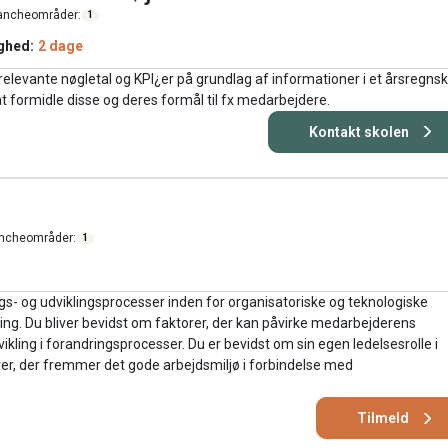
ancheområder:
1
ghed:
2 dage
relevante nøgletal og KPI¿er på grundlag af informationer i et årsregns
 at formidle disse og deres formål til fx medarbejdere.
Kontakt skolen
ncheområder:
1
- og udviklingsprocesser inden for organisatoriske og teknologiske
ling. Du bliver bevidst om faktorer, der kan påvirke medarbejderens
ikling i forandringsprocesser. Du er bevidst om sin egen ledelsesrolle i
ver, der fremmer det gode arbejdsmiljø i forbindelse med
Tilmeld