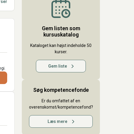
rser
Gem listen som
kursuskatalog
Kataloget kan højst indeholde 50
kurser.
Gem liste
gi.
Søg kompetencefonde
Er du omfattet af en
overenskomst/kompetencefond?
Læs mere