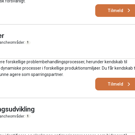
k forsvarligt.
Tilmeld
er
ancheområder:
1
rere forskellige problembehandlingsprocesser, herunder kendskab til
 dynamiske processer i forskellige produktionsmiljøer. Du får kendskab t
t kunne agere som sparringspartner.
Tilmeld
ngsudvikling
ancheområder:
1