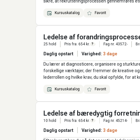
sikre, at rekrutteringsprocessen gennemføres etis
Kursuskatalog
Favorit
Ledelse af forandringsprocess
25 hold
Pris fra: 654 kr.
Fag nr. 43572-
Br
?
Daglig opstart
Varighed:
3 dage
Du lærer at diagnosticere, organisere og sturktu
forskellige værktøjer, der fremmer de kreative og
lederrollen og hvilke krav, du skal opfylde, for a
Kursuskatalog
Favorit
Ledelse af bæredygtig forretni
10 hold
Pris fra: 654 kr.
Fag nr. 45214-
Br
?
Daglig opstart
Varighed:
3 dage