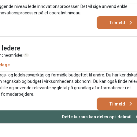
gende niveau lede innovationsprocesser. Det vil sige anvend enkle
nnovationsprocesser på et operativt niveau.
Tilmeld
 ledere
ncheområder:
1
 dage
s- og ledelsesværktøj og formidle budgettet til andre. Du har kendskab 
m regnskab og budget i virksomhedens økonomi. Du kan også finde rele
tille og anvende relevante nøgletal på grundlag af informationer i et
l fx medarbejdere.
Tilmeld
Dette kursus kan deles op i delmål