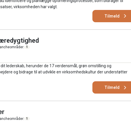
au identificere og planlægge optimeringsprocesser, som bidrager til
satser, virksomheden har valgt.
Tilmeld
bæredygtighed
ancheområder:
1
dit lederskab, herunder de 17 verdensmål, grøn omstilling og
dere og bidrage til at udvikle en virksomhedskultur der understøtter
Tilmeld
er
ancheområder:
1