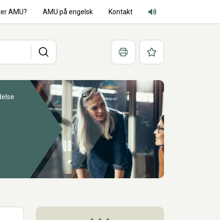
ter AMU?
AMU på engelsk
Kontakt
Adgang for alle lyd
Søg
Print
Favoritter
delse