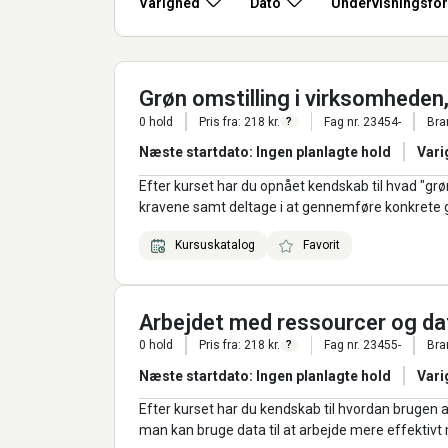
Varighed
Dato
Undervisningsfo
Grøn omstilling i virksomheden,
0 hold
Pris fra: 218 kr.
Fag nr. 23454-
Bra
?
Næste startdato: Ingen planlagte hold
Vari
Efter kurset har du opnået kendskab til hvad "grøn
kravene samt deltage i at gennemføre konkrete g
Kursuskatalog
Favorit
Arbejdet med ressourcer og dat
0 hold
Pris fra: 218 kr.
Fag nr. 23455-
Bra
?
Næste startdato: Ingen planlagte hold
Vari
Efter kurset har du kendskab til hvordan brug
man kan bruge data til at arbejde mere effektivt