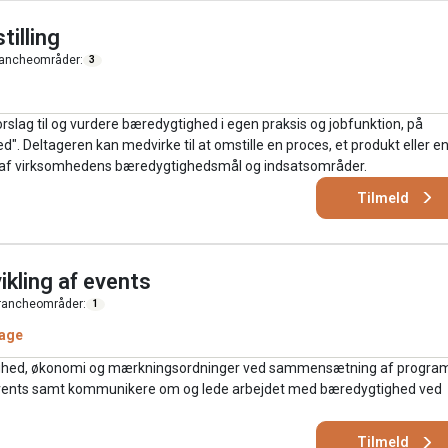
tilling
ancheområder:
3
slag til og vurdere bæredygtighed i egen praksis og jobfunktion, på
. Deltageren kan medvirke til at omstille en proces, et produkt eller e
ng af virksomhedens bæredygtighedsmål og indsatsområder.
Tilmeld
ikling af events
rancheområder:
1
age
gtighed, økonomi og mærkningsordninger ved sammensætning af progra
events samt kommunikere om og lede arbejdet med bæredygtighed ved
Tilmeld