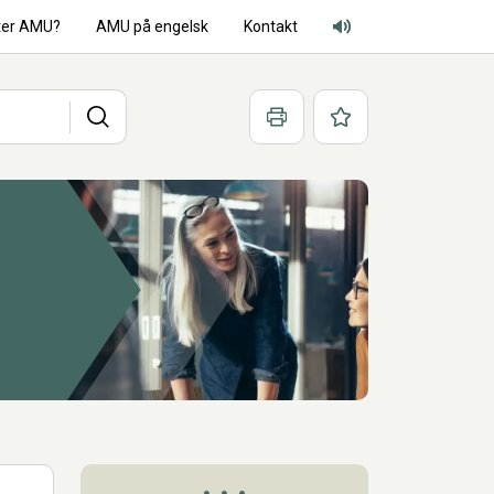
ter AMU?
AMU på engelsk
Kontakt
Adgang for alle lyd
Søg
Print
Favoritter