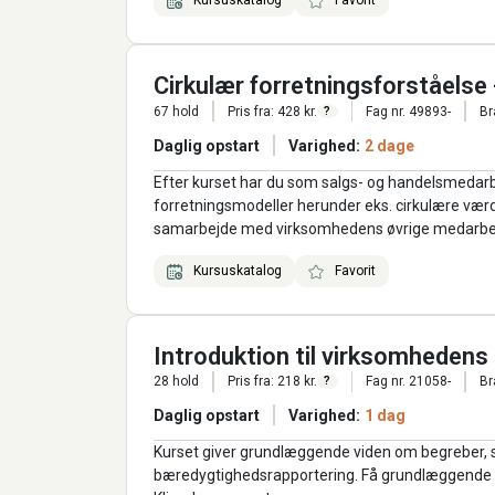
Kursuskatalog
Favorit
Cirkulær forretningsforståelse
67 hold
Pris fra: 428 kr.
Fag nr. 49893-
Br
?
Daglig opstart
Varighed:
2 dage
Efter kurset har du som salgs- og handelsmedarb
forretningsmodeller herunder eks. cirkulære vær
samarbejde med virksomhedens øvrige medarbejde
Kursuskatalog
Favorit
Introduktion til virksomhedens
28 hold
Pris fra: 218 kr.
Fag nr. 21058-
Br
?
Daglig opstart
Varighed:
1 dag
Kurset giver grundlæggende viden om begreber, s
bæredygtighedsrapportering. Få grundlæggende k