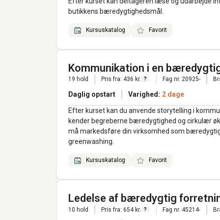
Efter kurset kan deltageren læse og udarbejde i
butikkens bæredygtighedsmål.
Kursuskatalog
Favorit
Kommunikation i en bæredygti
19 hold
Pris fra: 436 kr.
Fag nr. 20925-
Br
?
Daglig opstart
Varighed:
2 dage
Efter kurset kan du anvende storytelling i kommu
kender begreberne bæredygtighed og cirkulær øk
må markedsføre din virksomhed som bæredygtig 
greenwashing.
Kursuskatalog
Favorit
Ledelse af bæredygtig forretni
10 hold
Pris fra: 654 kr.
Fag nr. 45214-
Br
?