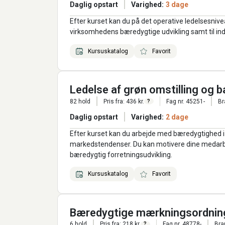
Daglig opstart
Varighed:
3 dage
Efter kurset kan du på det operative ledelsesnive
virksomhedens bæredygtige udvikling samt til ind
Kursuskatalog
Favorit
Ledelse af grøn omstilling og 
82 hold
Pris fra: 436 kr.
Fag nr. 45251-
Br
?
Daglig opstart
Varighed:
2 dage
Efter kurset kan du arbejde med bæredygtighed i 
markedstendenser. Du kan motivere dine medarbej
bæredygtig forretningsudvikling.
Kursuskatalog
Favorit
Bæredygtige mærkningsordninge
6 hold
Pris fra: 218 kr.
Fag nr. 48778-
Bra
?