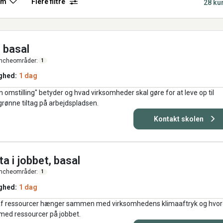
rm
Flere filtre
28 ku
 basal
ncheområder:
1
ghed:
1 dag
 omstilling" betyder og hvad virksomheder skal gøre for at leve op til
rønne tiltag på arbejdspladsen.
Kontakt skolen
a i jobbet, basal
ncheområder:
1
ghed:
1 dag
en af ressourcer hænger sammen med virksomhedens klimaaftryk og hvo
 med ressourcer på jobbet.