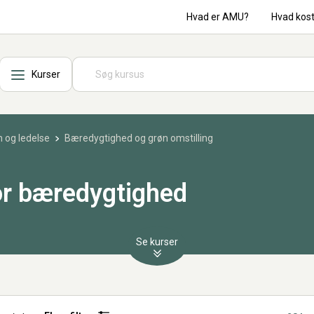
Hvad er AMU?
Hvad kos
Kurser
 og ledelse
Bæredygtighed og grøn omstilling
or bæredygtighed
Se kurser