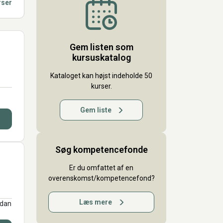
rser
Gem listen som
kursuskatalog
Kataloget kan højst indeholde 50
kurser.
Gem liste
Søg kompetencefonde
Er du omfattet af en
overenskomst/kompetencefond?
Læs mere
rdan