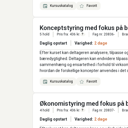
Kursuskatalog
Favorit
Konceptstyring med fokus på 
5 hold
Pris fra: 436 kr.
Fag nr. 20836-
Bra
?
Daglig opstart
Varighed:
2 dage
Efter kurset kan deltageren analysere, tilpasse og
bæredygtighed. Deltageren kan endvidere tilpasse
sammenhæng og ensartethed i forhold til virkso
hvordan de forskellige koncepter anvendes i det 
Kursuskatalog
Favorit
Økonomistyring med fokus på 
4 hold
Pris fra: 436 kr.
Fag nr. 20837-
Bra
?
Daglig opstart
Varighed:
2 dage