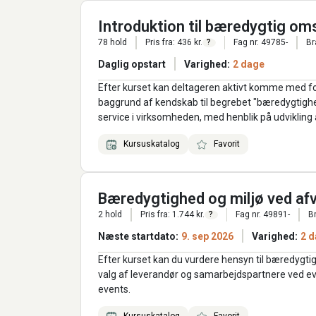
Introduktion til bæredygtig oms
78 hold
Pris fra: 436 kr.
Fag nr. 49785-
Br
?
Daglig opstart
Varighed:
2 dage
Efter kurset kan deltageren aktivt komme med for
baggrund af kendskab til begrebet "bæredygtighed"
service i virksomheden, med henblik på udvikli
Kursuskatalog
Favorit
Bæredygtighed og miljø ved afv
2 hold
Pris fra: 1.744 kr.
Fag nr. 49891-
B
?
Næste startdato:
9. sep 2026
Varighed:
2 d
Efter kurset kan du vurdere hensyn til bæredy
valg af leverandør og samarbejdspartnere ved 
events.