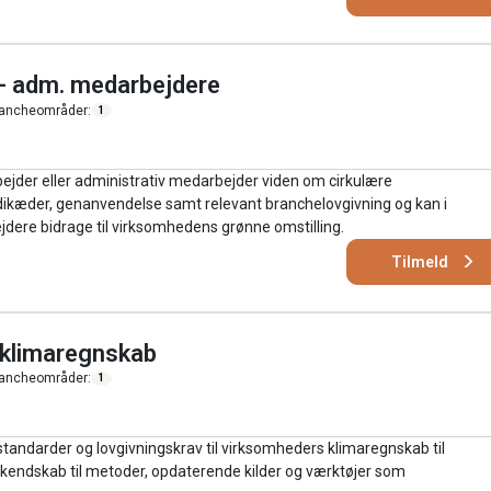
 - adm. medarbejdere
ancheområder:
1
ejder eller administrativ medarbejder viden om cirkulære
dikæder, genanvendelse samt relevant branchelovgivning og kan i
re bidrage til virksomhedens grønne omstilling.
Tilmeld
 klimaregnskab
ancheområder:
1
tandarder og lovgivningskrav til virksomheders klimaregnskab til
endskab til metoder, opdaterende kilder og værktøjer som