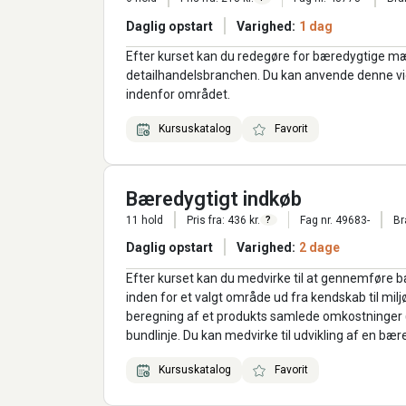
Daglig opstart
Varighed:
1 dag
Efter kurset kan du redegøre for bæredygtige mæ
detailhandelsbranchen. Du kan anvende denne vid
indenfor området.
Kursuskatalog
Favorit
Bæredygtigt indkøb
11 hold
Pris fra: 436 kr.
Fag nr. 49683-
Br
?
Daglig opstart
Varighed:
2 dage
Efter kurset kan du medvirke til at gennemføre b
inden for et valgt område ud fra kendskab til milj
beregning af et produkts samlede omkostninger 
bundlinje. Du kan medvirke til udvikling af en bær
Kursuskatalog
Favorit