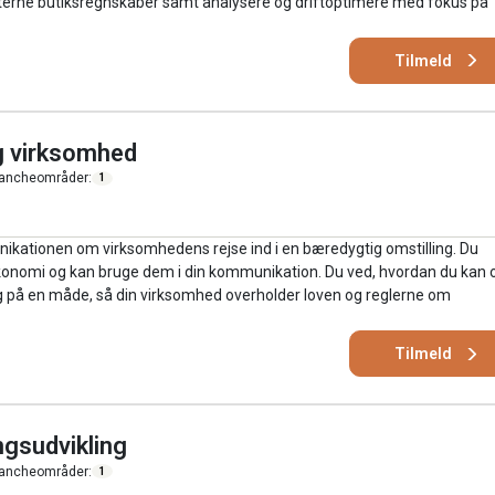
nterne butiksregnskaber samt analysere og driftoptimere med fokus på
Tilmeld
g virksomhed
ancheområder:
1
nikationen om virksomhedens rejse ind i en bæredygtig omstilling. Du
onomi og kan bruge dem i din kommunikation. Du ved, hvordan du kan 
på en måde, så din virksomhed overholder loven og reglerne om
Tilmeld
ngsudvikling
ancheområder:
1