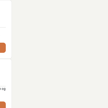
n
m og