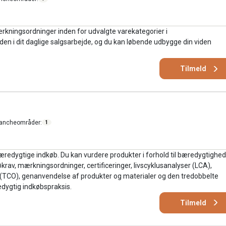
rkningsordninger inden for udvalgte varekategorier i
en i dit daglige salgsarbejde, og du kan løbende udbygge din viden
Tilmeld
ancheområder:
1
æredygtige indkøb. Du kan vurdere produkter i forhold til bæredygtighed
økrav, mærkningsordninger, certificeringer, livscyklusanalyser (LCA),
(TCO), genanvendelse af produkter og materialer og den tredobbelte
edygtig indkøbspraksis.
Tilmeld