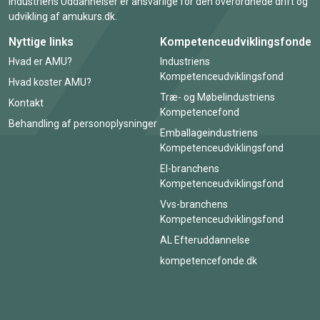
Industriens Uddannelser er ansvarlige for den overordnede drift og
udvikling af amukurs.dk.
Nyttige links
Kompetenceudviklingsfonde
Hvad er AMU?
Industriens
Kompetenceudviklingsfond
Hvad koster AMU?
Træ- og Møbelindustriens
Kontakt
Kompetencefond
Behandling af personoplysninger
Emballageindustriens
Kompetenceudviklingsfond
El-branchens
Kompetenceudviklingsfond
Vvs-branchens
Kompetenceudviklingsfond
AL Efteruddannelse
kompetencefonde.dk