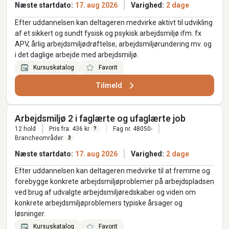
Næste startdato:
17. aug 2026
Varighed:
2 dage
Efter uddannelsen kan deltageren medvirke aktivt til udvikling
af et sikkert og sundt fysisk og psykisk arbejdsmiljø ifm. fx
APV, årlig arbejdsmiljødrøftelse, arbejdsmiljørundering mv. og
i det daglige arbejde med arbejdsmiljø.
Kursuskatalog
Favorit
Tilmeld
Arbejdsmiljø 2 i faglærte og ufaglærte job
12 hold
Pris fra: 436 kr.
Fag nr. 48050-
?
Brancheområder:
3
Næste startdato:
17. aug 2026
Varighed:
2 dage
Efter uddannelsen kan deltageren medvirke til at fremme og
forebygge konkrete arbejdsmiljøproblemer på arbejdspladsen
ved brug af udvalgte arbejdsmiljøredskaber og viden om
konkrete arbejdsmiljøproblemers typiske årsager og
løsninger.
Kursuskatalog
Favorit