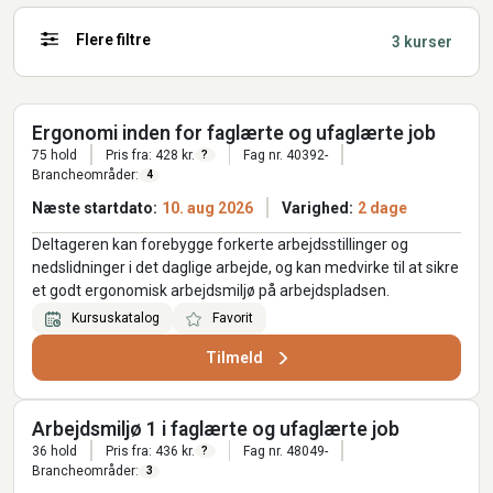
Flere filtre
3 kurser
Ergonomi inden for faglærte og ufaglærte job
75 hold
Pris fra: 428 kr.
Fag nr. 40392-
?
Brancheområder:
4
Næste startdato:
10. aug 2026
Varighed:
2 dage
Deltageren kan forebygge forkerte arbejdsstillinger og
nedslidninger i det daglige arbejde, og kan medvirke til at sikre
et godt ergonomisk arbejdsmiljø på arbejdspladsen.
Kursuskatalog
Favorit
Tilmeld
Arbejdsmiljø 1 i faglærte og ufaglærte job
36 hold
Pris fra: 436 kr.
Fag nr. 48049-
?
Brancheområder:
3