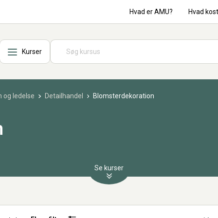
Hvad er AMU?
Hvad kos
Kurser
 og ledelse
Detailhandel
Blomsterdekoration
n
Se kurser