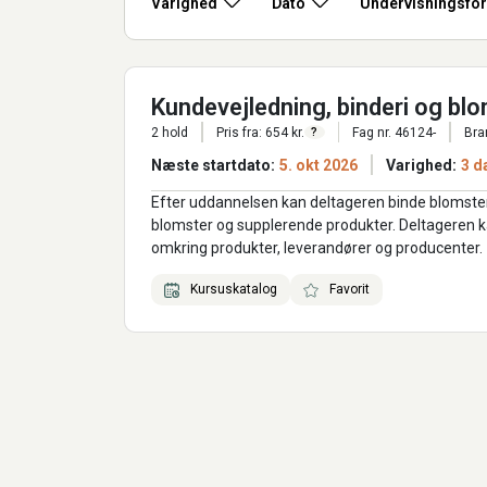
Varighed
Dato
Undervisningsfo
Kundevejledning, binderi og bl
2 hold
Pris fra: 654 kr.
Fag nr. 46124-
Bra
?
Næste startdato:
5. okt 2026
Varighed:
3 d
Efter uddannelsen kan deltageren binde blomster 
blomster og supplerende produkter. Deltageren 
omkring produkter, leverandører og producenter.
Kursuskatalog
Favorit