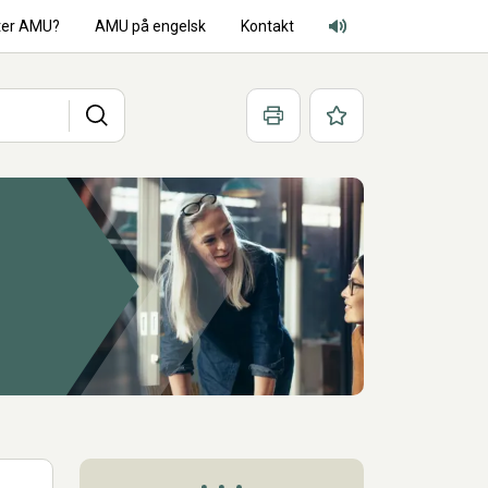
ter AMU?
AMU på engelsk
Kontakt
Adgang for alle lyd
Søg
Print
Favoritter