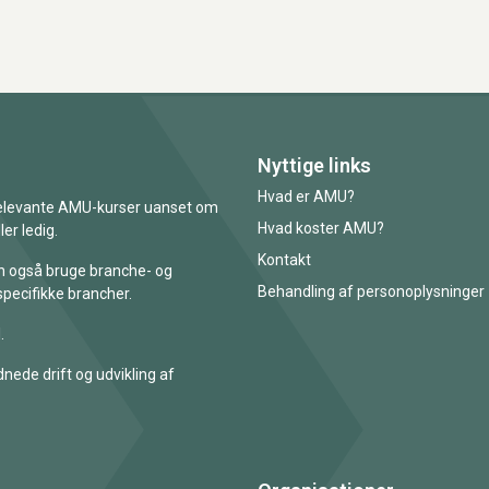
Nyttige links
Hvad er AMU?
 relevante AMU-kurser uanset om
Hvad koster AMU?
er ledig.
Kontakt
an også bruge branche- og
Behandling af personoplysninger
specifikke brancher.
.
nede drift og udvikling af