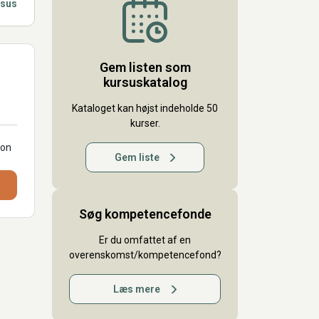
rsus
Gem listen som
kursuskatalog
Kataloget kan højst indeholde 50
kurser.
ion
Gem liste
Søg kompetencefonde
Er du omfattet af en
overenskomst/kompetencefond?
Læs mere