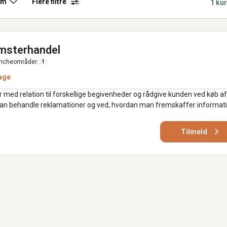
rm
Flere filtre
1 ku
omsterhandel
ncheområder:
1
age
med relation til forskellige begivenheder og rådgive kunden ved køb af
kan behandle reklamationer og ved, hvordan man fremskaffer informat
Tilmeld