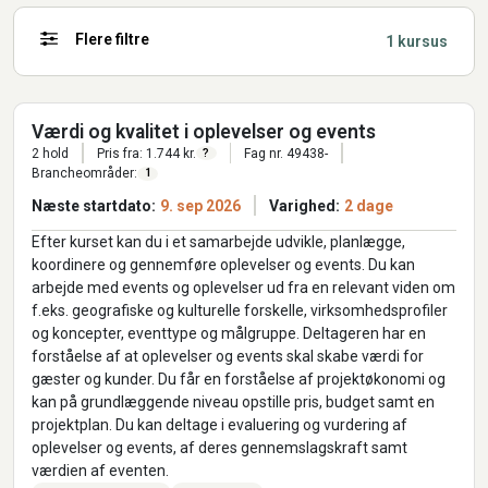
Flere filtre
1 kursus
Værdi og kvalitet i oplevelser og events
2 hold
Pris fra: 1.744 kr.
Fag nr. 49438-
?
Brancheområder:
1
Næste startdato:
9. sep 2026
Varighed:
2 dage
Efter kurset kan du i et samarbejde udvikle, planlægge,
koordinere og gennemføre oplevelser og events. Du kan
arbejde med events og oplevelser ud fra en relevant viden om
f.eks. geografiske og kulturelle forskelle, virksomhedsprofiler
og koncepter, eventtype og målgruppe. Deltageren har en
forståelse af at oplevelser og events skal skabe værdi for
gæster og kunder. Du får en forståelse af projektøkonomi og
kan på grundlæggende niveau opstille pris, budget samt en
projektplan. Du kan deltage i evaluering og vurdering af
oplevelser og events, af deres gennemslagskraft samt
værdien af eventen.