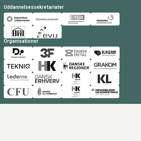
Uddannelsessekretariater
Organisationer
© Copyright 2026 Amukurs |
Powered by: MCB