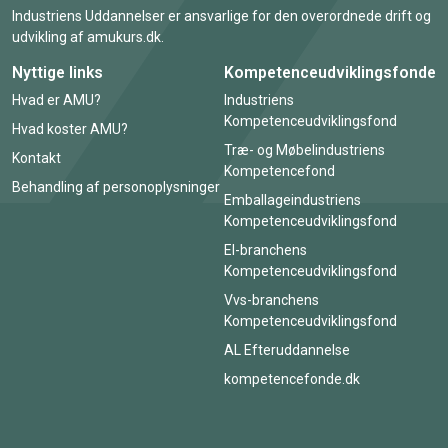
Industriens Uddannelser er ansvarlige for den overordnede drift og
udvikling af amukurs.dk.
Nyttige links
Kompetenceudviklingsfonde
Hvad er AMU?
Industriens
Kompetenceudviklingsfond
Hvad koster AMU?
Træ- og Møbelindustriens
Kontakt
Kompetencefond
Behandling af personoplysninger
Emballageindustriens
Kompetenceudviklingsfond
El-branchens
Kompetenceudviklingsfond
Vvs-branchens
Kompetenceudviklingsfond
AL Efteruddannelse
kompetencefonde.dk