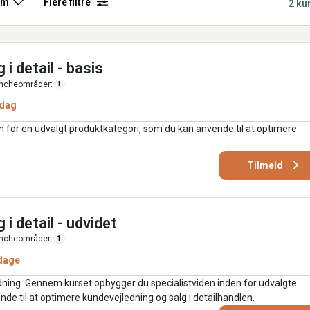
rm
Flere filtre
2 ku
i detail - basis
ncheområder:
1
 dag
en for en udvalgt produktkategori, som du kan anvende til at optimere
Tilmeld
i detail - udvidet
ncheområder:
1
dage
dning. Gennem kurset opbygger du specialistviden inden for udvalgte
de til at optimere kundevejledning og salg i detailhandlen.