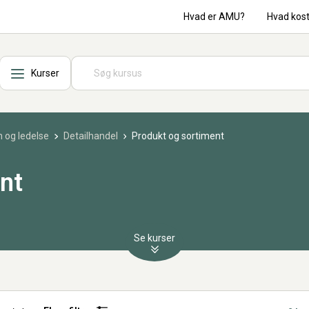
Hvad er AMU?
Hvad kos
Kurser
 og ledelse
Detailhandel
Produkt og sortiment
nt
Se kurser