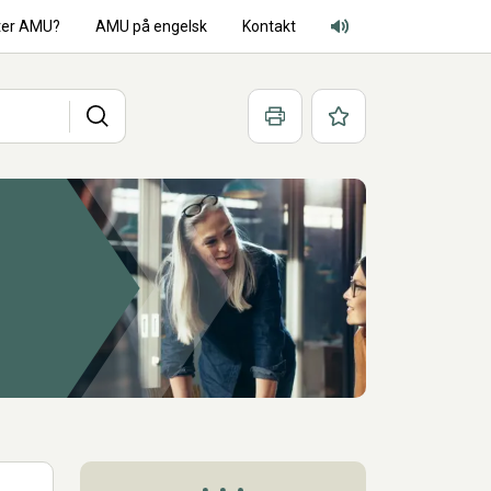
ter AMU?
AMU på engelsk
Kontakt
Adgang for alle lyd
Søg
Print
Favoritter