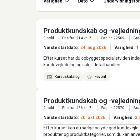
Varighed
Dato
Undervisningsfo
Produktkundskab og -vejledning 
3 hold
Pris fra: 214 kr.
Fag nr. 22569-
Bra
?
Næste startdato:
24. aug 2026
Varighed:
1
Efter kurset har du opbygget specialistviden ind
kundevejledning og salg i detailhandlen.
Kursuskatalog
Favorit
Produktkundskab og -vejledning 
2 hold
Pris fra: 436 kr.
Fag nr. 22570-
Bra
?
Næste startdato:
20. okt 2026
Varighed:
3 
Efter kurset kan du sælge og yde god kundevejle
produkter og produktkategorier, som du kan anven