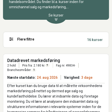
handelsområdet. Du finder bl.a. kurser inden for
omnichannel salg og markedsføring,
søgemaskineoptimering, digital kundeservice og
Se kurser
grundlæggende digital forretningsforståelse.
Er du i tvivl om kursernes konkrete indhold eller mangler du
hjælp til at finde det rette match til den viden, færdighed
eller kompetence, som du ønsker at opnå, kan du kontakte
kursusudbyderen for mere information.
Flere filtre
16 kurser
Datadrevet markedsføring
2 hold
Pris fra: 2.180 kr.
Fag nr. 49834-
?
Brancheområder:
1
Næste startdato:
24. aug 2026
Varighed:
3 dage
Efter kurset kan du bruge data til at målrette virksomhedens
markedsføring på nettet og dermed øge salg og
kundefastholdelse. Du lærer at indsamle data og foretage
monitering. Du vil lære at analysere den indsamlet data og
strukturere informationen i relevante systemer inden for de