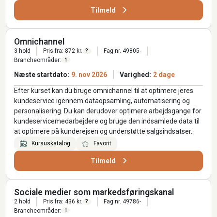
Tilmeld
Omnichannel
3 hold
Pris fra: 872 kr.
Fag nr. 49805-
?
Brancheområder:
1
Næste startdato:
9. nov 2026
Varighed:
2 dage
Efter kurset kan du bruge omnichannel til at optimere jeres
kundeservice igennem dataopsamling, automatisering og
personalisering. Du kan derudover optimere arbejdsgange for
kundeservicemedarbejdere og bruge den indsamlede data til
at optimere på kunderejsen og understøtte salgsindsatser.
Kursuskatalog
Favorit
Tilmeld
Sociale medier som markedsføringskanal
2 hold
Pris fra: 436 kr.
Fag nr. 49786-
?
Brancheområder:
1