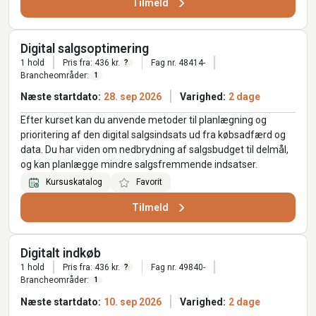
Tilmeld
Digital salgsoptimering
1 hold
Pris fra: 436 kr.
Fag nr. 48414-
?
Brancheområder:
1
Næste startdato:
28. sep 2026
Varighed:
2 dage
Efter kurset kan du anvende metoder til planlægning og
prioritering af den digital salgsindsats ud fra købsadfærd og
data. Du har viden om nedbrydning af salgsbudget til delmål,
og kan planlægge mindre salgsfremmende indsatser.
Kursuskatalog
Favorit
Tilmeld
Digitalt indkøb
1 hold
Pris fra: 436 kr.
Fag nr. 49840-
?
Brancheområder:
1
Næste startdato:
10. sep 2026
Varighed:
2 dage