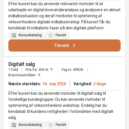
Efter kurset kan du anvende relevante metoder til at
udarbejde en digital leverandøranalyse og analysere en aktuel
indkøbssituation og deraf medvirke til optimering af
virksomhedens digitale indkøbsstrategi. På kurset får du
kendskab til indkøbets faser på den digitale platform.
Kursuskatalog
Favorit
Tilmeld
Digitalt salg
1 hold
Pris fra: 436 kr.
Fag nr. 49828-
?
Brancheområder:
1
Næste startdato:
16. sep 2026
Varighed:
2 dage
Efter kurset kan du anvende metoder til digitalt salg til
forskellige kundegrupper. Du kan anvende metoder til
optimering af virksomhedens webshop. Endelig har du
kendskab til kundens rettigheder i forbindelse med digitalt
salg.
Kursuskatalog
Favorit