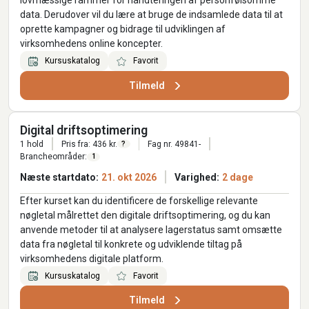
lovmæssige rammer for håndteringen af personfølsomme
data. Derudover vil du lære at bruge de indsamlede data til at
oprette kampagner og bidrage til udviklingen af
virksomhedens online koncepter.
Kursuskatalog
Favorit
Tilmeld
Digital driftsoptimering
1 hold
Pris fra: 436 kr.
Fag nr. 49841-
?
Brancheområder:
1
Næste startdato:
21. okt 2026
Varighed:
2 dage
Efter kurset kan du identificere de forskellige relevante
nøgletal målrettet den digitale driftsoptimering, og du kan
anvende metoder til at analysere lagerstatus samt omsætte
data fra nøgletal til konkrete og udviklende tiltag på
virksomhedens digitale platform.
Kursuskatalog
Favorit
Tilmeld