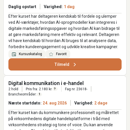
Daglig opstart
Varighed:
1 dag
Efter kurset har deltageren kendskab til fordele og ulemper
ved AI-værktøjer, hvordan AI-sprogmodeller kan integreres i
digitale markedsføringsopgaver og hvordan AI kan bidrage til
at gøre markedsføring mere effektiv og relevant. Deltageren
vil have kendskab til hvordan AI bruges til at analysere data,
forbedre kundeengagement og udvikle kreative kampagner.
Kursuskatalog
Favorit
Tilmeld
Digital kommunikation i e-handel
2 hold
Pris fra: 2.180 kr.
Fag nr. 23618-
?
Brancheområder:
1
Næste startdato:
24. aug 2026
Varighed:
2 dage
Efter kurset kan du kommunikere professionelt og målrettet
på virksomhedens digitale handelsplatforme i tråd med
virksomhedens strategi og tone of voice. Du kan anvende