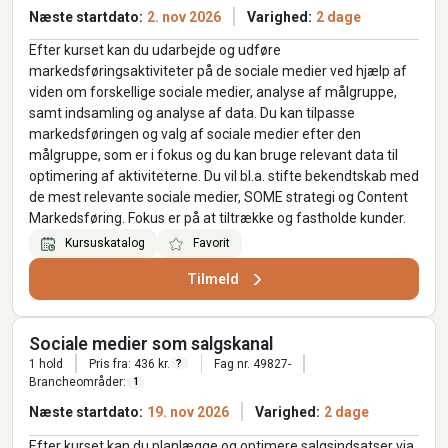
Næste startdato:
2. nov 2026
Varighed:
2 dage
Efter kurset kan du udarbejde og udføre
markedsføringsaktiviteter på de sociale medier ved hjælp af
viden om forskellige sociale medier, analyse af målgruppe,
samt indsamling og analyse af data. Du kan tilpasse
markedsføringen og valg af sociale medier efter den
målgruppe, som er i fokus og du kan bruge relevant data til
optimering af aktiviteterne. Du vil bl.a. stifte bekendtskab med
de mest relevante sociale medier, SOME strategi og Content
Markedsføring. Fokus er på at tiltrække og fastholde kunder.
Kursuskatalog
Favorit
Tilmeld
Sociale medier som salgskanal
1 hold
Pris fra: 436 kr.
Fag nr. 49827-
?
Brancheområder:
1
Næste startdato:
19. nov 2026
Varighed:
2 dage
Efter kurset kan du planlægge og optimere salgsindsatser via