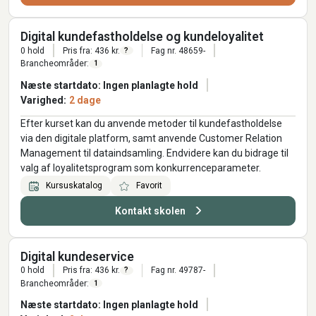
Digital kundefastholdelse og kundeloyalitet
0 hold
Pris fra: 436 kr.
Fag nr. 48659-
?
Brancheområder:
1
Næste startdato: Ingen planlagte hold
Varighed:
2 dage
Efter kurset kan du anvende metoder til kundefastholdelse
via den digitale platform, samt anvende Customer Relation
Management til dataindsamling. Endvidere kan du bidrage til
valg af loyalitetsprogram som konkurrenceparameter.
Kursuskatalog
Favorit
Kontakt skolen
Digital kundeservice
0 hold
Pris fra: 436 kr.
Fag nr. 49787-
?
Brancheområder:
1
Næste startdato: Ingen planlagte hold