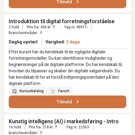
Tilmeld
Introduktion til digital forretningsforståelse
2 hold
Pris fra: 436 kr.
Fag nr. 49917-
?
Brancheområder:
1
Daglig opstart
Varighed:
2 dage
Efter kurset har du kendskab til de vigtigste digitale
forretningsmodeller. Du kan identificere muligheder og
begrænsninger på de digitale platforme. Du har kendskab til,
hvordan du tilpasser og skaber din digitale salgsindsats. Du
har kendskab til for at forstå indtjeningspotentialet på den
digitale platform.
Kursuskatalog
Favorit
Tilmeld
Kunstig intelligens (AI) i markedsføring - Intro
16 hold
Pris fra: 218 kr.
Fag nr. 22363-
?
Brancheområder:
1