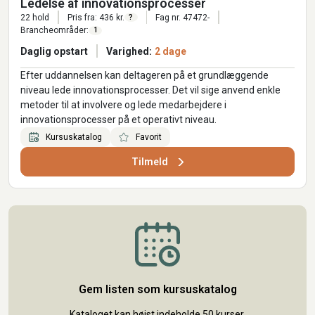
Ledelse af innovationsprocesser
22 hold
Pris fra: 436 kr.
Fag nr. 47472-
?
Brancheområder:
1
Daglig opstart
Varighed:
2 dage
Efter uddannelsen kan deltageren på et grundlæggende
niveau lede innovationsprocesser. Det vil sige anvend enkle
metoder til at involvere og lede medarbejdere i
innovationsprocesser på et operativt niveau.
Kursuskatalog
Favorit
Tilmeld
Gem listen som kursuskatalog
Kataloget kan højst indeholde 50 kurser.