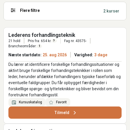
Flere filtre
2 kurser
Lederens forhandlingsteknik
21 hold
Pris fra: 654 kr.
Fag nr. 43575-
?
Brancheområder:
1
Næste startdato:
25. aug 2026
Varighed:
3 dage
Du lærer at identificere forskellige forhandlingssituationer og
aktivt bruge forskellige forhandingsteknikker i rollen som
leder, herunder afdække forhandlingers typiske faseforløb og
eventuelle faldgrupper. Du får opbygget færdigheder i
forskelllige spørge- og lytteteknikker og bliver bevidst om din
foretrukne forhandlingsstil.
Kursuskatalog
Favorit
Tilmeld