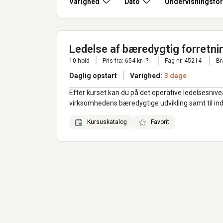
Varighed
Dato
Undervisningsfo
Ledelse af bæredygtig forretni
10 hold
Pris fra: 654 kr.
Fag nr. 45214-
Br
?
Daglig opstart
Varighed:
3 dage
Efter kurset kan du på det operative ledelsesnive
virksomhedens bæredygtige udvikling samt til ind
Kursuskatalog
Favorit