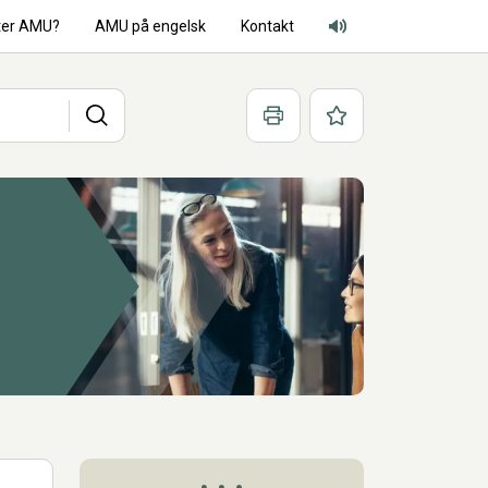
ter AMU?
AMU på engelsk
Kontakt
Adgang for alle lyd
Søg
Print
Favoritter