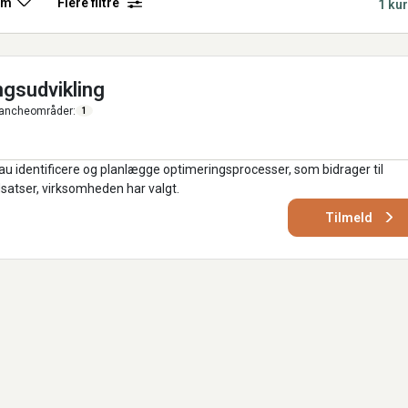
rm
Flere filtre
1 ku
ngsudvikling
ancheområder:
1
au identificere og planlægge optimeringsprocesser, som bidrager til
satser, virksomheden har valgt.
Tilmeld