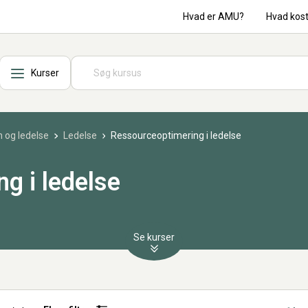
Hvad er AMU?
Hvad kos
Kurser
 og ledelse
Ledelse
Ressourceoptimering i ledelse
g i ledelse
Se kurser