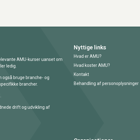
Nyttige links
Hvad er AMU?
 relevante AMU-kurser uanset om
Hvad koster AMU?
er ledig.
Kontakt
an også bruge branche- og
Behandling af personoplysninger
specifikke brancher.
.
nede drift og udvikling af