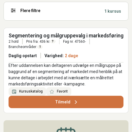
Flere filtre
1 kursus
Segmentering og målgruppevalg i markedsføring
2 hold
Pris fra: 436 kr.
Fag nr. 47560-
?
Brancheområder:
1
Daglig opstart
Varighed:
2 dage
Efter uddannelsen kan deltageren udvælge en målgruppe på
baggrund af en segmentering af markedet med henblik på at
kunne deltage i arbejdet med at iværksætte en målrettet
markedsføringsaktivitet eller -kampagne.
Kursuskatalog
Favorit
Tilmeld