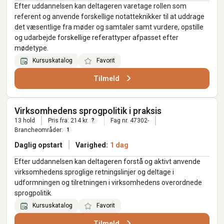
Efter uddannelsen kan deltageren varetage rollen som
referent og anvende forskellige notatteknikker til at uddrage
det væsentlige fra møder og samtaler samt vurdere, opstille
og udarbejde forskellige referattyper afpasset efter
mødetype.
Kursuskatalog
Favorit
Tilmeld
Virksomhedens sprogpolitik i praksis
13 hold
Pris fra: 214 kr.
Fag nr. 47302-
?
Brancheområder:
1
Daglig opstart
Varighed:
1 dag
Efter uddannelsen kan deltageren forstå og aktivt anvende
virksomhedens sproglige retningslinjer og deltage i
udformningen og tilretningen i virksomhedens overordnede
sprogpolitik.
Kursuskatalog
Favorit
Tilmeld