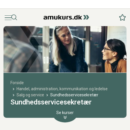
Menu
Søg
Fav
Forside
Handel, administration, kommunikation og ledelse
Salg og service
Sundhedsservicesekretær
Sundhedsservicesekretær
Se kurser