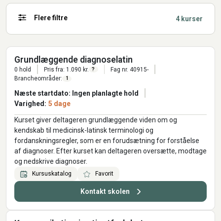
Flere filtre
4 kurser
Grundlæggende diagnoselatin
0 hold
Pris fra: 1.090 kr.
Fag nr. 40915-
?
Brancheområder:
1
Næste startdato: Ingen planlagte hold
Varighed:
5 dage
Kurset giver deltageren grundlæggende viden om og
kendskab til medicinsk-latinsk terminologi og
fordanskningsregler, som er en forudsætning for forståelse
af diagnoser. Efter kurset kan deltageren oversætte, modtage
og nedskrive diagnoser.
Kursuskatalog
Favorit
Kontakt skolen