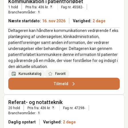
Kommunikation i patientforløbet
1 hold
Pris fra: 436 kr.
Fag nr. 45582-
?
Brancheområder:
1
Næste startdato:
16. nov 2026
Varighed:
2 dage
Deltageren kan håndtere kommunikationen vedrørende f.eks.
planlægning af undersøgelser, klinikadministration,
patientforeninger samt anden information, der vedrører
undersøgelser eller behandlinger. Deltageren kan gennem
patientforløbet kommunikere denne information til patienter
og pårørende på en måde, der viser forståelse for og indsigt i
den aktuelle situation.
Kursuskatalog
Favorit
Tilmeld
Referat- og notatteknik
20 hold
Pris fra: 436 kr.
Fag nr. 47298-
?
Brancheområder:
1
Daglig opstart
Varighed:
2 dage