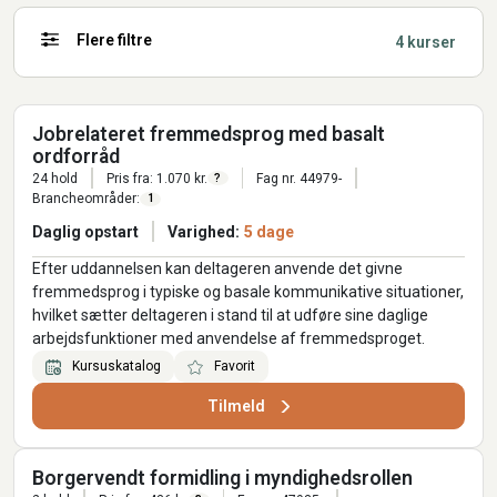
Flere filtre
4 kurser
Jobrelateret fremmedsprog med basalt
ordforråd
24 hold
Pris fra: 1.070 kr.
Fag nr. 44979-
?
Brancheområder:
1
Daglig opstart
Varighed:
5 dage
Efter uddannelsen kan deltageren anvende det givne
fremmedsprog i typiske og basale kommunikative situationer,
hvilket sætter deltageren i stand til at udføre sine daglige
arbejdsfunktioner med anvendelse af fremmedsproget.
Kursuskatalog
Favorit
Tilmeld
Borgervendt formidling i myndighedsrollen