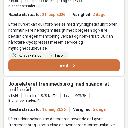
2 hold
Pris fra: 436 kr.
Fag nr. 47935-
?
Brancheområder:
1
Næste startdato:
21. sep 2026
Varighed:
2 dage
Efter kurset kan du i forbindelse med myndighedsfunktionen
kommunikere hensigtsmæssigt med borgeren og være
bevidst om egen fremtoning verbalt og nonverbalt. Du kan
håndtere krydspresset mellem service og
myndighedsudøvelse.
Kursuskatalog
Favorit
Tilmeld
Jobrelateret fremmedsprog med nuanceret
ordforråd
6 hold
Pris fra: 1.070 kr.
Fag nr. 44978-
?
Brancheområder:
1
Næste startdato:
12. aug 2026
Varighed:
5 dage
Efter uddannelsen kan deltageren anvende det givne
fremmedsprog i komplekse og avancerede kommunikative