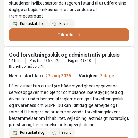
situationer, hvilket sætter deltageren i stand til at udføre sine
daglige arbejdsfunktioner med anvendelse af
fremmedsproget.
Kursuskatalog
Favorit
Tilmeld
God forvaltningsskik og administrativ praksis
14 hold
Pris fra: 436 kr.
Fag nr. 49868-
?
Brancheområder:
1
Næste startdato:
27. aug 2026
Varighed:
2 dage
Efter kurset kan du udføre både myndighedsopgaver og
serviceopgaver med øje for compliance, bæredygtighed og
diversitet under hensyn til reglerne om god forvaltningsskik
og awareness om GDPR. Du kan i dit daglige arbejde og i
forhold til borgere og brugere anvende forvaltningslovens
bestemmelser om inhabilitet, vejledning, aktindsigt, notatpligt,
partshøring, begrundelse og klagevejledning.
Kursuskatalog
Favorit