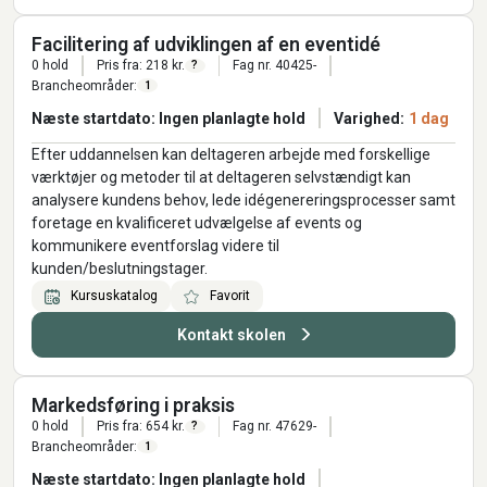
Facilitering af udviklingen af en eventidé
0 hold
Pris fra: 218 kr.
Fag nr. 40425-
?
Brancheområder:
1
Næste startdato: Ingen planlagte hold
Varighed:
1 dag
Efter uddannelsen kan deltageren arbejde med forskellige
værktøjer og metoder til at deltageren selvstændigt kan
analysere kundens behov, lede idégenereringsprocesser samt
foretage en kvalificeret udvælgelse af events og
kommunikere eventforslag videre til
kunden/beslutningstager.
Kursuskatalog
Favorit
Kontakt skolen
Markedsføring i praksis
0 hold
Pris fra: 654 kr.
Fag nr. 47629-
?
Brancheområder:
1
Næste startdato: Ingen planlagte hold