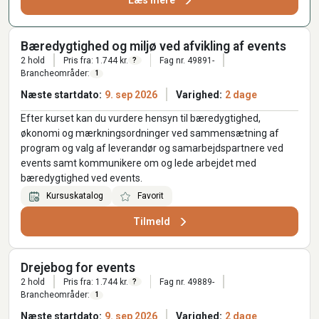
Læs mere
Bæredygtighed og miljø ved afvikling af events
2 hold
Pris fra: 1.744 kr.
Fag nr. 49891-
?
Brancheområder:
1
Næste startdato:
9. sep 2026
Varighed:
2 dage
Efter kurset kan du vurdere hensyn til bæredygtighed,
økonomi og mærkningsordninger ved sammensætning af
program og valg af leverandør og samarbejdspartnere ved
events samt kommunikere om og lede arbejdet med
bæredygtighed ved events.
Kursuskatalog
Favorit
Tilmeld
Drejebog for events
2 hold
Pris fra: 1.744 kr.
Fag nr. 49889-
?
Brancheområder:
1
Næste startdato:
9. sep 2026
Varighed:
2 dage