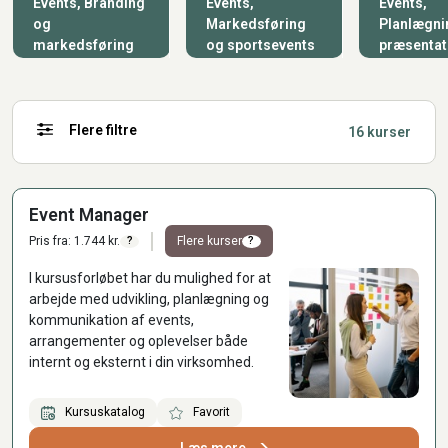
Events, Branding
Events,
Events,
og
Markedsføring
Planlægni
markedsføring
og sportsevents
præsentat
Flere filtre
16 kurser
Event Manager
Pris fra: 1.744 kr.
Flere kurser
?
?
I kursusforløbet har du mulighed for at
arbejde med udvikling, planlægning og
kommunikation af events,
arrangementer og oplevelser både
internt og eksternt i din virksomhed.
Kursuskatalog
Favorit