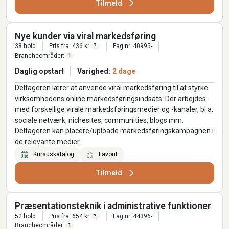
Tilmeld
Nye kunder via viral markedsføring
38 hold
Pris fra: 436 kr.
Fag nr. 40995-
?
Brancheområder:
1
Daglig opstart
Varighed:
2 dage
Deltageren lærer at anvende viral markedsføring til at styrke
virksomhedens online markedsføringsindsats. Der arbejdes
med forskellige virale markedsføringsmedier og -kanaler, bl.a.
sociale netværk, nichesites, communities, blogs mm.
Deltageren kan placere/uploade markedsføringskampagnen i
de relevante medier.
Kursuskatalog
Favorit
Tilmeld
Præsentationsteknik i administrative funktioner
52 hold
Pris fra: 654 kr.
Fag nr. 44396-
?
Brancheområder:
1