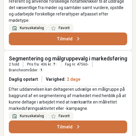
referent og anvende forskellige notatteknikker til at uddrage
det væsentlige fra møder og samtaler samt vurdere, opstille
og udarbejde forskellige referattyper afpasset efter
mødetype.
Kursuskatalog
Favorit
Tilmeld
Segmentering og målgruppevalg i markedsføring
2 hold
Pris fra: 436 kr.
Fag nr. 47560-
?
Brancheområder:
1
Daglig opstart
Varighed:
2 dage
Efter uddannelsen kan deltageren udvælge en målgruppe på
baggrund af en segmentering af markedet med henblik på at
kunne deltage i arbejdet med at iværksætte en målrettet
markedsføringsaktivitet eller -kampagne.
Kursuskatalog
Favorit
Tilmeld