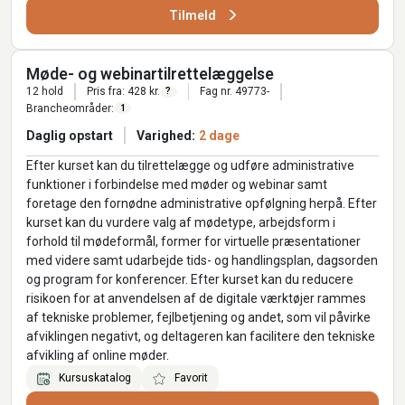
Tilmeld
Møde- og webinartilrettelæggelse
12 hold
Pris fra: 428 kr.
Fag nr. 49773-
?
Brancheområder:
1
Daglig opstart
Varighed:
2 dage
Efter kurset kan du tilrettelægge og udføre administrative
funktioner i forbindelse med møder og webinar samt
foretage den fornødne administrative opfølgning herpå. Efter
kurset kan du vurdere valg af mødetype, arbejdsform i
forhold til mødeformål, former for virtuelle præsentationer
med videre samt udarbejde tids- og handlingsplan, dagsorden
og program for konferencer. Efter kurset kan du reducere
risikoen for at anvendelsen af de digitale værktøjer rammes
af tekniske problemer, fejlbetjening og andet, som vil påvirke
afviklingen negativt, og deltageren kan facilitere den tekniske
afvikling af online møder.
Kursuskatalog
Favorit