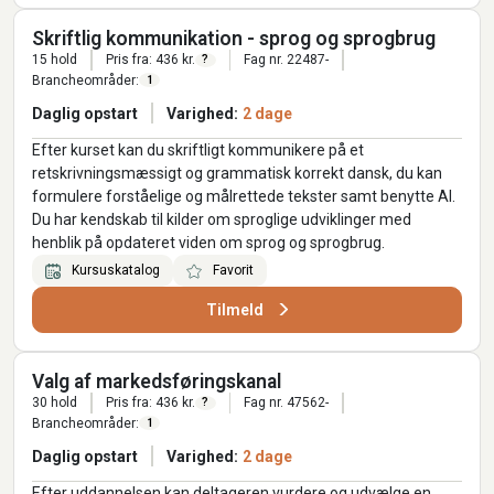
Skriftlig kommunikation - sprog og sprogbrug
15 hold
Pris fra: 436 kr.
Fag nr. 22487-
?
Brancheområder:
1
Daglig opstart
Varighed:
2 dage
Efter kurset kan du skriftligt kommunikere på et
retskrivningsmæssigt og grammatisk korrekt dansk, du kan
formulere forståelige og målrettede tekster samt benytte AI.
Du har kendskab til kilder om sproglige udviklinger med
henblik på opdateret viden om sprog og sprogbrug.
Kursuskatalog
Favorit
Tilmeld
Valg af markedsføringskanal
30 hold
Pris fra: 436 kr.
Fag nr. 47562-
?
Brancheområder:
1
Daglig opstart
Varighed:
2 dage
Efter uddannelsen kan deltageren vurdere og udvælge en