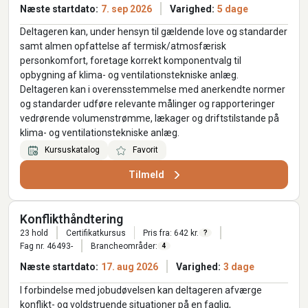
Næste startdato:
7. sep 2026
Varighed:
5 dage
Deltageren kan, under hensyn til gældende love og standarder
samt almen opfattelse af termisk/atmosfærisk
personkomfort, foretage korrekt komponentvalg til
opbygning af klima- og ventilationstekniske anlæg.
Deltageren kan i overensstemmelse med anerkendte normer
og standarder udføre relevante målinger og rapporteringer
vedrørende volumenstrømme, lækager og driftstilstande på
klima- og ventilationstekniske anlæg.
Kursuskatalog
Favorit
Tilmeld
Konflikthåndtering
23 hold
Certifikatkursus
Pris fra: 642 kr.
?
Fag nr. 46493-
Brancheområder:
4
Næste startdato:
17. aug 2026
Varighed:
3 dage
I forbindelse med jobudøvelsen kan deltageren afværge
konflikt- og voldstruende situationer på en faglig,