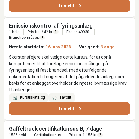
Tilmeld
Emissionskontrol af fyringsanlæg
1 hold
Pris fra: 642 kr.
Fag nr. 49930-
?
Brancheområder:
1
Næste startdato:
16. nov 2026
Varighed:
3 dage
Skorstensfejere skal vælge dette kursus, for at opnå
kompetencer til, at foretage emissionsmålinger på
fyringsanlæg til fast brændsel, med efterfølgende
dokumentation til brugeren af det pågældende anlæg, som
bevis for at anlægget overholder de nyeste lovmæssige krav
til anlægget.
Kursuskatalog
Favorit
Tilmeld
Gaffeltruck certifikatkursus B, 7 dage
1586 hold
Certifikatkursus
Pris fra: 1.155 kr.
?