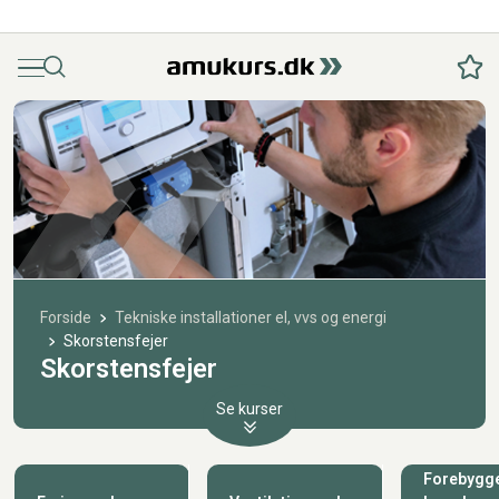
Menu
Søg
Fav
Forside
Tekniske installationer el, vvs og energi
Skorstensfejer
Skorstensfejer
Se kurser
Forebygge