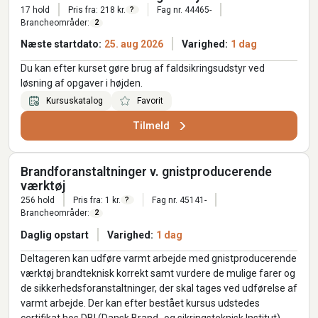
17 hold
Pris fra: 218 kr.
Fag nr. 44465-
?
Brancheområder:
2
Næste startdato:
25. aug 2026
Varighed:
1 dag
Du kan efter kurset gøre brug af faldsikringsudstyr ved
løsning af opgaver i højden.
Kursuskatalog
Favorit
Tilmeld
Brandforanstaltninger v. gnistproducerende
værktøj
256 hold
Pris fra: 1 kr.
Fag nr. 45141-
?
Brancheområder:
2
Daglig opstart
Varighed:
1 dag
Deltageren kan udføre varmt arbejde med gnistproducerende
værktøj brandteknisk korrekt samt vurdere de mulige farer og
de sikkerhedsforanstaltninger, der skal tages ved udførelse af
varmt arbejde. Der kan efter bestået kursus udstedes
certifikat hos DBI (Dansk Brand- og sikringsteknisk Institut).