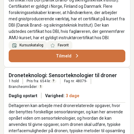
Certifikatet er gyldigt i Norge, Finland og Danmark. Flere
forsikringsselskaber kræver, at håndværkere, der arbejder
med gnistproducerende værktøj, har et certifikat på kurset fra
DBI (Dansk Brand- og sikringsteknisk Institut). Der kan
udstedes certifikat hos DBI, hvis faglæreren, der gennemfører
AMU-kurset, har et gyldigt instruktørcertifikat hos DBI.
Kursuskatalog
Favorit
Tilmeld
Droneteknologi: Sensorteknologier til droner
1 hold
Pris fra: 654 kr.
Fag nr. 48079-
?
Brancheområder:
1
Daglig opstart
Varighed:
3 dage
Deltageren kan arbejde med dronerelaterede opgaver, hvor
der benyttes forskellige sensorløsninger, og kan her anvende
opnået viden om sensorteknologier, og hvordan de kan
anvendes til givne opgaver, som dronen skal udføre, typiske
interfacemuligheder på dronen, typiske metoder til opsamling