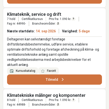
Klimateknik, service og drift
7 hold
Certifikatkursus
Pris fra: 1.090 kr.
?
Fag nr. 44990-
Brancheområder:
2
Næste startdato:
14. sep 2026
Varighed:
5 dage
Deltageren kan selvstændigt foretage
driftstilstandsbestemmelse, udføre service, etablere
optimale driftsforhold og foretage afcheckning på klima- og
ventilationstekniske anlæg samt opstille
vedligeholdelsesskema med arbejdsbeskrivelser for et
aktuelt anlæg.
Kursuskatalog
Favorit
Tilmeld
Klimatekniske målinger og komponenter
8 hold
Certifikatkursus
Pris fra: 1.090 kr.
?
Fag nr. 44988-
Brancheområder:
2