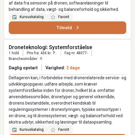
af data fra sensorer på dronen, softwareløsninger til
behandling af data, vægt- og balanceforhold og sikkerhed.
Kursuskatalog
Favorit
Tilmeld
Droneteknologi: Systemforståelse
1 hold
Pris fra: 436 kr.
Fag nr. 48077-
?
Brancheområder:
1
Daglig opstart
Varighed:
2 dage
Deltageren kan, i forbindelse med dronerelaterede service- og
udviklingsopgaver, udføre arbejde, som kræver
systemforståelse inden for droner, hvilket bl.a. omfatter
anvendelsesområder, dronetyper og generel virkemåde,
dronens bestanddele, overordnet kendskab til
reguleringssystemer i dronestyringen, typiske sensortyper i
en drone, og til dronesystemer, vægt- og balanceforhold ved
ekstra udstyr, sikkerhed og løsninger til dataopsamling.
Kursuskatalog
Favorit