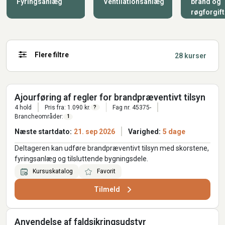
Fyringsanlæg
Ventilationsanlæg
brand og
røgforgif
Flere filtre
28 kurser
Ajourføring af regler for brandpræventivt tilsyn
4 hold
Pris fra: 1.090 kr.
Fag nr. 45375-
?
Brancheområder:
1
Næste startdato:
21. sep 2026
Varighed:
5 dage
Deltageren kan udføre brandpræventivt tilsyn med skorstene,
fyringsanlæg og tilsluttende bygningsdele.
Kursuskatalog
Favorit
Tilmeld
Anvendelse af faldsikringsudstyr