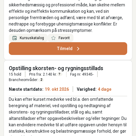
sikkerhedsmæssig og professionel måde, kan skelne mellem
effektiv og ineffektiv kommunikation og kan, ved sin
personlige fremtræden og adfærd, være med til at afværge,
nedtrappe og forebygge uhensigtsmæssige konflikter. Er
desuden opmærksom på stresssymptomer.
Kursuskatalog
Favorit
Tilmeld
Opstilling skorsten- og rygningsstillads
15 hold
Pris fra: 2.140 kr.
Fag nr. 49345-
?
Brancheområder:
2
Næste startdato:
19. okt 2026
Varighed:
4 dage
Du kan efter kurset medvirke ved bl.a. den omfattende
beregning af materiel, ved opstilling og nedtagning af
skorstens- og rygningsstilladser, stål og alu, samt
altanstilladser efter opgavebeskrivelser og/eller tegninger. Du
kan endvidere medvirke til at udføre opgaven under hensyn til
statiske, konstruktive og belastningsmæssige forhold, der gør