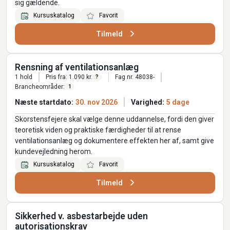
sig gældende.
Kursuskatalog
Favorit
Tilmeld
Rensning af ventilationsanlæg
1 hold
Pris fra: 1.090 kr.
Fag nr. 48038-
?
Brancheområder:
1
Næste startdato:
30. nov 2026
Varighed:
5 dage
Skorstensfejere skal vælge denne uddannelse, fordi den giver
teoretisk viden og praktiske færdigheder til at rense
ventilationsanlæg og dokumentere effekten her af, samt give
kundevejledning herom.
Kursuskatalog
Favorit
Tilmeld
Sikkerhed v. asbestarbejde uden
autorisationskrav